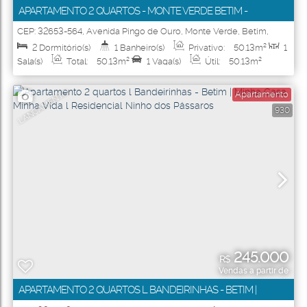
APARTAMENTO 2 QUARTOS - MONTE VERDE BETIM -
RESIDENCIAL EUROPA FRANÇA
CEP: 32653-564
,
Avenida Pingo de Ouro
,
Monte Verde
,
Betim
,
Minas Gerais
,
Brasil
2
Dormitório(s)
1
Banheiro(s)
Privativo:
50
.13
m²
1
Sala(s)
Total:
50
.13
m²
1
Vaga(s)
Útil:
50
.13
m²
LANÇAMENTO
Apartamento
930
245.000
R$
Vendas a partir de
APARTAMENTO 2 QUARTOS L BANDEIRINHAS - BETIM |