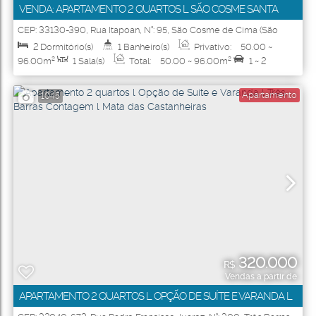
VENDA: APARTAMENTO 2 QUARTOS L SÃO COSME SANTA
LUZIA L RESIDENCIAL ALMENARA
CEP: 33130-390
,
Rua Itapoan
,
N°:
95
,
São Cosme de Cima (São
Benedito)
,
Santa Luzia
,
Minas Gerais
,
Brasil
2
Dormitório(s)
1
Banheiro(s)
Privativo:
50
.00
~
96
.00
m²
1
Sala(s)
Total:
50
.00
~ 96
.00
m²
1 ~ 2
Vaga(s)
Útil:
50
.00
~ 96
.00
m²
Apartamento
1045
320.000
R$
Vendas a partir de
APARTAMENTO 2 QUARTOS L OPÇÃO DE SUÍTE E VARANDA L
TRÊS BARRAS CONTAGEM L MATA DAS CASTANHEIRAS