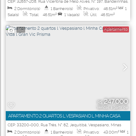
MINHA CASA MINHA VIDA L RESIDENCIAL NINHO DOS
CEP: 32657-208
,
Rua Vicentina de Melo Alves
,
N°:
197
,
Bandeirinhas
,
Betim
,
Minas Gerais
,
Brasil
PÁSSAROS
2
Dormitório(s)
1
Banheiro(s)
Privativo:
46
.51
m²
1
Sala(s)
Total:
46
.51
m²
1
Vaga(s)
Útil:
46
.51
m²
Apartamento
552
247.000
R$
Vendas a partir de
APARTAMENTO 2 QUARTOS L VESPASIANO L MINHA CASA
MINHA VIDA L GRAN VIC PRISMA
CEP: 33200-000
,
Rua Três
,
N°:
82
,
Jequitibá
,
Vespasiano
,
Minas
Gerais
,
Brasil
2
Dormitório(s)
1
Banheiro(s)
Privativo:
43
.00
m²
1