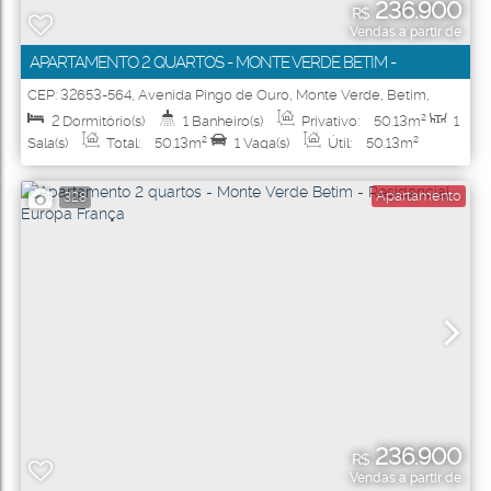
236.900
R$
Vendas a partir de
APARTAMENTO 2 QUARTOS - MONTE VERDE BETIM -
RESIDENCIAL EUROPA ESPANHA
CEP: 32653-564
,
Avenida Pingo de Ouro
,
Monte Verde
,
Betim
,
Minas Gerais
,
Brasil
2
Dormitório(s)
1
Banheiro(s)
Privativo:
50
.13
m²
1
Sala(s)
Total:
50
.13
m²
1
Vaga(s)
Útil:
50
.13
m²
Apartamento
328
236.900
R$
Vendas a partir de