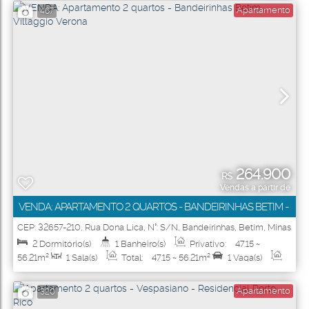
Apartamento
467
264.900
R$
Vendas a partir de
VENDA: APARTAMENTO 2 QUARTOS - BANDEIRINHAS BETIM -
VILLAGGIO VERONA
CEP: 32657-210
,
Rua Dona Lica
,
N°:
S/N
,
Bandeirinhas
,
Betim
,
Minas
Gerais
,
Brasil
2
Dormitório(s)
1
Banheiro(s)
Privativo:
47
.15
~
56
.21
m²
1
Sala(s)
Total:
47
.15
~ 56
.21
m²
1
Vaga(s)
Útil:
47
.15
~ 56
.21
m²
Apartamento
320