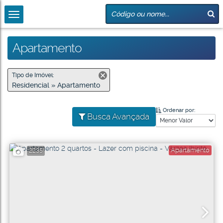
Apartamento
Tipo de Imóvel:
Residencial » Apartamento
Ordenar por:
Busca Avançada
Apartamento
2235