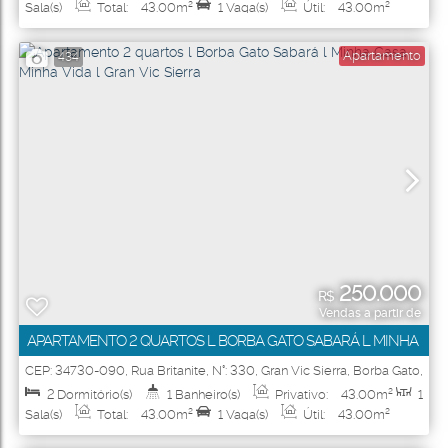
Sala(s)
Total:
43
.00
m²
1
Vaga(s)
Útil:
43
.00
m²
Apartamento
434
250.000
R$
Vendas a partir de
APARTAMENTO 2 QUARTOS L BORBA GATO SABARÁ L MINHA
CASA MINHA VIDA L GRAN VIC SIERRA
CEP: 34730-090
,
Rua Britanite
,
N°:
330
,
Gran Vic Sierra
,
Borba Gato
,
Sabará
,
Minas Gerais
,
Brasil
2
Dormitório(s)
1
Banheiro(s)
Privativo:
43
.00
m²
1
Sala(s)
Total:
43
.00
m²
1
Vaga(s)
Útil:
43
.00
m²