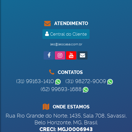
ATENDIMENTO
Central do Cliente
leo@leocasa.com.br
CONTATOS
(31) 99163-1410
(31) 98272-9009
(62) 99693-1688
ONDE ESTAMOS
Rua Rio Grande do Norte
,
1435
,
Sala 708
,
Savassi
,
Belo Horizonte
,
MG
,
Brasil
CRECI: MGJ0006943