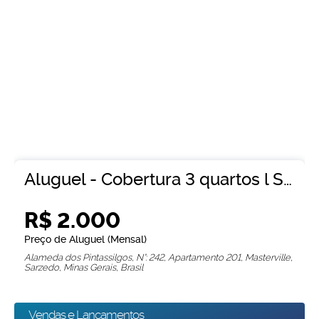
Aluguel - Cobertura 3 quartos l Suíte l Masterville Sarzedo
R$
2.000
Preço de Aluguel (Mensal)
Alameda dos Pintassilgos
,
N°:
242
,
Apartamento 201
,
Masterville
,
Sarzedo
,
Minas Gerais
,
Brasil
Vendas e Lançamentos
3
3
137
.86
m²
2
1
137
.86
m²