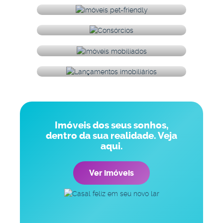
Opções prontas pra você
morar!
Consórcios para planejar
seu futuro!
Imóveis de Lançamento
com as melhores
Saiba mais sobre Leilões
condições!
Caixa.
Imóveis dos seus sonhos,
dentro da sua realidade. Veja
aqui.
Ver imóveis