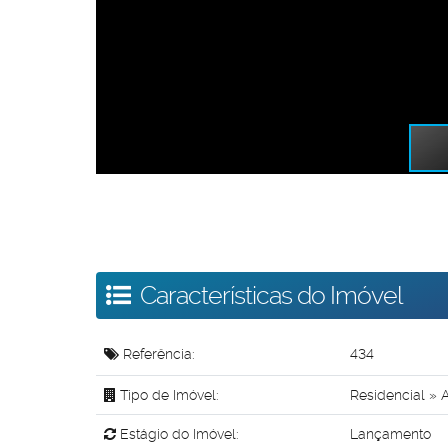
Características do Imóvel
Referência:
434
Tipo de Imóvel:
Residencial
»
A
Estágio do Imóvel:
Lançamento