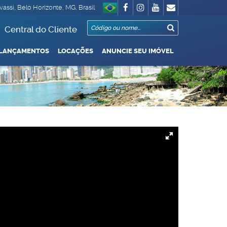
vassi
,
Belo Horizonte
,
MG
,
Brasil
Central do Cliente
LANÇAMENTOS
LOCAÇÕES
ANUNCIE SEU IMÓVEL
o / Garagem
000 Até R$1.000.000
De R$500.000 Até R$1.000.000