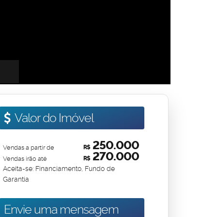
Valor do Imóvel
250.000
Vendas a partir de
R$
270.000
Vendas irão até
R$
Aceita-se: Financiamento, Fundo de
Garantia
Envie uma mensagem