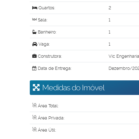
Quartos:
2
Sala:
1
Banheiro:
1
Vaga:
1
Construtora:
Vic Engenhari
Data de Entrega:
Dezembro/20
Medidas do Imóvel
Área Total:
Área Privada:
Área Útil: