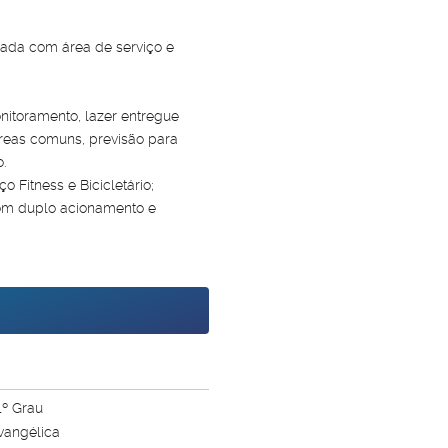
gada com área de serviço e
itoramento, lazer entregue
reas comuns, previsão para
.
 Fitness e Bicicletário;
com duplo acionamento e
equeno sinal, prestações que
rograma Minha Casa Minha Vida!
1º Grau
Evangélica