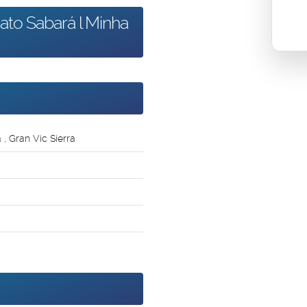
ato Sabará l Minha
a
,
Gran Vic Sierra