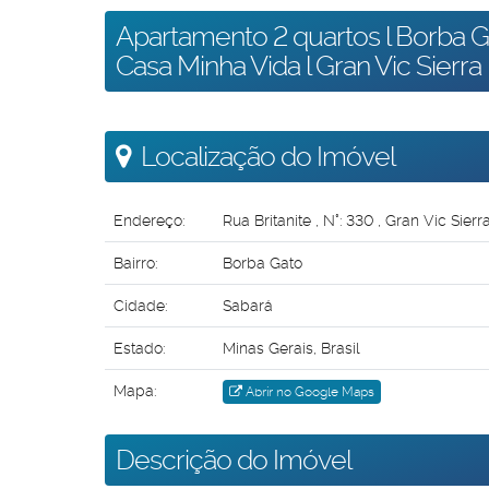
Apartamento 2 quartos l Borba G
Casa Minha Vida l Gran Vic Sierra
Localização do Imóvel
Endereço:
Rua Britanite
,
N°:
330
,
Gran Vic Sierr
Bairro:
Borba Gato
Cidade:
Sabará
Estado:
Minas Gerais, Brasil
Mapa:
Abrir no Google Maps
Descrição do Imóvel