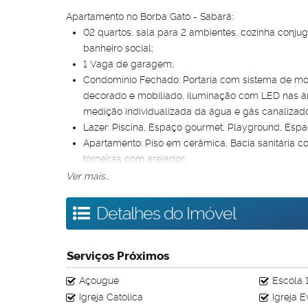
Apartamento no Borba Gato - Sabará:
02 quartos, sala para 2 ambientes, cozinha conju
banheiro social;
1 Vaga de garagem;
Condomínio Fechado: Portaria com sistema de mon
decorado e mobiliado, iluminação com LED nas á
medição individualizada da água e gás canalizado
Lazer: Piscina, Espaço gourmet, Playground, Espaço
Apartamento: Piso em cerâmica, Bacia sanitária 
torneiras com arejador;
Localizado a 15 minutos da estação São Gabriel.
Ver mais...
Aproveite essa chance de comprar seu apê com um p
cabem no seu orçamento e todos os benefícios do P
Detalhes do Imóvel
Agende sua visita!
Serviços Próximos
Açougue
Escola 
Igreja Católica
Igreja 