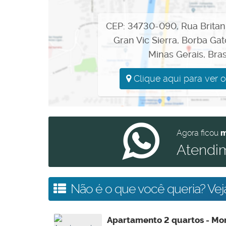
CEP: 34730-090
,
Rua Britan
Gran Vic Sierra
,
Borba Gat
Minas Gerais
,
Bras
Clique aqui para ver 
Agora ficou
m
Atendi
Não é o que você queria? Veja
Apartamento 2 quartos - Mon