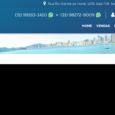
Rua Rio Grande do Norte
,
1435
,
Sala 708
,
Sa
(31) 99163-1410
(31) 98272-9009
(62) 99693-1688
HOME
VENDAS
Apartamentos 04 Dorm. ou +
Armazém / Galpã
De R$500.