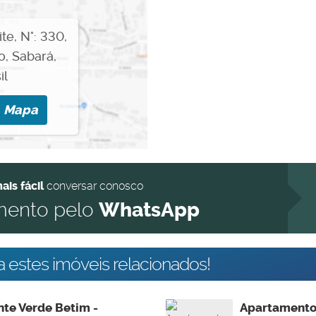
ite
,
N°:
330
,
o
,
Sabará
,
il
o
Mapa
ais fácil
conversar conosco
mento pelo
WhatsApp
 estes imóveis relacionados!
te Verde Betim -
Apartamento 