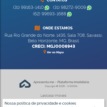
CONTATOS
(31) 99163-1410
(31) 98272-9009
(62) 99693-1688
ONDE ESTAMOS
Rua Rio Grande do Norte
,
1435
,
Sala 708
,
Savassi
,
Belo Horizonte
,
MG
,
Brasil
CRECI: MGJ0006943
Ver no Mapa
Apresenta.me ~ Plataforma Imobiliária
Copyright © 2026 ~ 0.0000s
Leocasa Imóveis
www.leocasa.com.br
Nossa política de privacidade e cookies