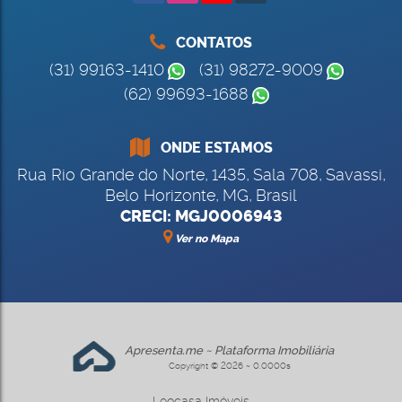
CONTATOS
(31) 99163-1410
(31) 98272-9009
(62) 99693-1688
ONDE ESTAMOS
Rua Rio Grande do Norte
,
1435
,
Sala 708
,
Savassi
,
Belo Horizonte
,
MG
,
Brasil
CRECI: MGJ0006943
Ver no Mapa
Apresenta.me ~ Plataforma Imobiliária
Copyright © 2026 ~ 0.0000s
Leocasa Imóveis