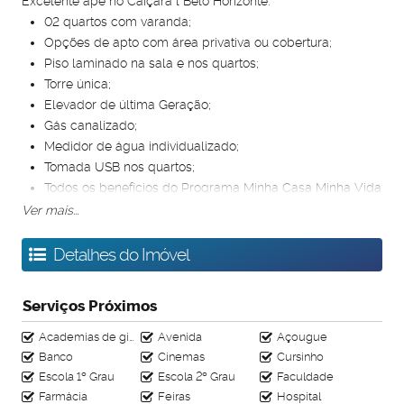
Excelente apê no Caiçara l Belo Horizonte:
02 quartos com varanda;
Opções de apto com área privativa ou cobertura;
Piso laminado na sala e nos quartos;
Torre única;
Elevador de última Geração;
Gás canalizado;
Medidor de água individualizado;
Tomada USB nos quartos;
Todos os benefícios do Programa Minha Casa Minha Vida
- Faixa 3.
Ver mais...
Entre em contato agora e faça sua simulação!
Detalhes do Imóvel
Serviços Próximos
Academias de ginástica
Avenida
Açougue
Banco
Cinemas
Cursinho
Escola 1º Grau
Escola 2º Grau
Faculdade
Farmácia
Feiras
Hospital