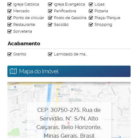
Igreja Católica
Igreja Evangélica
Lojas
Mercado
Panificadora
Pizzaria
Ponto de circular
Posto de Gasolina
Praça/Parque
Restaurante
Sacolão
Shopping
Sorveteria
Acabamento
Granito
Lamidado de madeira
Mapa do Imóvel
CEP: 30750-275
,
Rua de
Servidão
,
N°:
S/N
,
Alto
Caiçaras
,
Belo Horizonte
,
Minas Gerais
,
Brasil