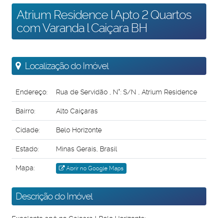
Atrium Residence l Apto 2 Quartos
com Varanda l Caiçara BH
Localização do Imóvel
Endereço:
Rua de Servidão
,
N°:
S/N
,
Atrium Residence
Bairro:
Alto Caiçaras
Cidade:
Belo Horizonte
Estado:
Minas Gerais, Brasil
Mapa:
Abrir no Google Maps
Descrição do Imóvel