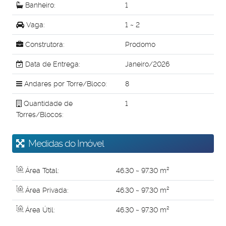
Banheiro:
1
Vaga:
1 ~ 2
Construtora:
Prodomo
Data de Entrega:
Janeiro/2026
Andares por Torre/Bloco:
8
Quantidade de
1
Torres/Blocos:
Medidas do Imóvel
Área Total:
46
.30
~ 97
.30
m²
Área Privada:
46
.30
~ 97
.30
m²
Área Útil:
46
.30
~ 97
.30
m²