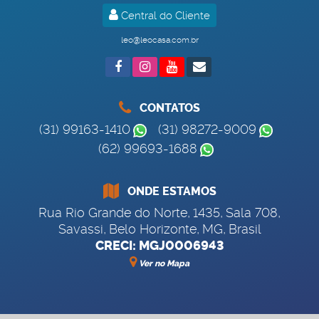
Central do Cliente
leo@leocasa.com.br
CONTATOS
(31) 99163-1410
(31) 98272-9009
(62) 99693-1688
ONDE ESTAMOS
Rua Rio Grande do Norte
,
1435
,
Sala 708
,
Savassi
,
Belo Horizonte
,
MG
,
Brasil
CRECI: MGJ0006943
Ver no Mapa