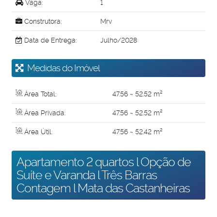
Vaga:
1
Construtora:
Mrv
Data de Entrega:
Julho/2028
Medidas do Imóvel
Área Total:
47
.56
~ 52
.52
m²
Área Privada:
47
.56
~ 52
.52
m²
Área Útil:
47
.56
~ 52
.42
m²
Apartamento 2 quartos l Opção de
Suíte e Varanda l Três Barras
Contagem l Mata das Castanheiras