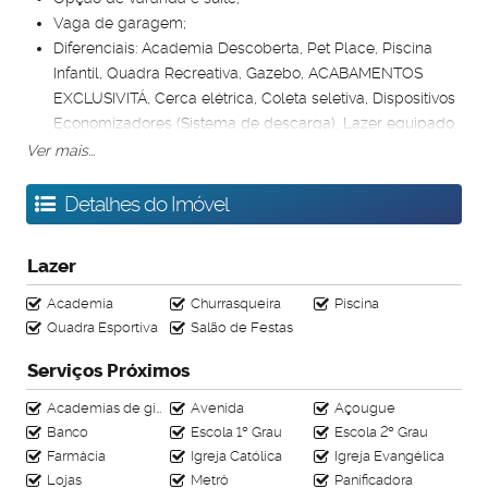
Vaga de garagem;
Diferenciais: Academia Descoberta, Pet Place, Piscina
Infantil, Quadra Recreativa, Gazebo, ACABAMENTOS
EXCLUSIVITÁ, Cerca elétrica, Coleta seletiva, Dispositivos
Economizadores (Sistema de descarga), Lazer equipado,
Previsão para wi-fi nas áreas de lazer, Bancada da
Ver mais...
Cozinha em granito, Cerâmica Cozinha e Banheiro,
Dispositivos Economizadores (Sistema de descarga),
Detalhes do Imóvel
Previsão para medição de água individualizada, Tanque
em louça, Espaço Gourmet, Piscina Adulto, Playground,
Lazer
Salão de festas, Bicicletário Descoberto, Circuito fechado
de TV, Dispositivos Economizadores (Redutor de vazão e
Academia
Churrasqueira
Piscina
arejador), Dispositivos Economizadores de Energia,
Quadra Esportiva
Salão de Festas
Previsão para cancela na guarita, Célula de segurança
Serviços Próximos
para pedestre, Bancadas do Banheiro em Granito,
Dispositivos Economizadores (Redutor de vazão e ar),
Academias de ginástica
Avenida
Açougue
Previsão para ar condicionado, Previsão para medição
Banco
Escola 1º Grau
Escola 2º Grau
de gás individualizado.
Farmácia
Igreja Católica
Igreja Evangélica
Proximidade: Próximo a Via Expressa, Av. João César de
Lojas
Metrô
Panificadora