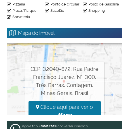
Oliveira, Assaí Atacadista, Big Shopping, Estação
Pizzaria
Ponto de circular
Posto de Gasolina
Eldorado, Una Contagem .
Praça/Parque
Sacolão
Shopping
Todos os benefícios do Programa Minha Casa Minha Vida -
Sorveteria
Faixa 3!
Mapa do Imóvel
Agende agora mesmo sua simulação!
CEP: 32040-672
,
Rua Padre
Francisco Juarez
,
N°:
300
,
Três Barras
,
Contagem
,
Minas Gerais
,
Brasil
Clique aqui para ver o
Mapa
Agora ficou
mais fácil
conversar conosco