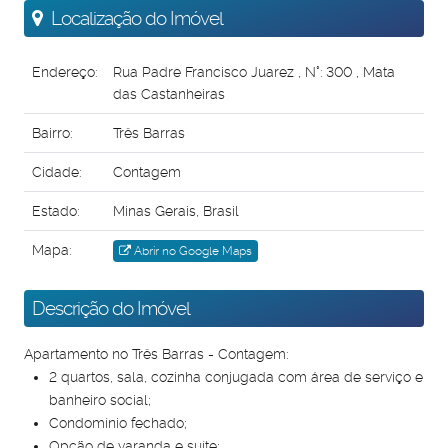
Localização do Imóvel
Endereço:
Rua Padre Francisco Juarez
,
N°:
300
,
Mata
das Castanheiras
Bairro:
Três Barras
Cidade:
Contagem
Estado:
Minas Gerais, Brasil
Mapa:
Abrir no Google Maps
Descrição do Imóvel
Apartamento no Três Barras - Contagem:
2 quartos, sala, cozinha conjugada com área de serviço e
banheiro social;
Condomínio fechado;
Opção de varanda e suíte;