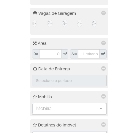
Vagas de Garagem
1+
2+
3+
4+
5+
Área
De
m²
Até
m²
Data de Entrega
Mobilia
Mobília
Detalhes do Imóvel