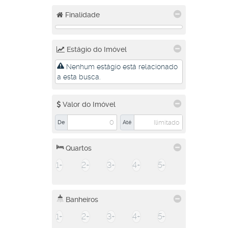
Finalidade
Estágio do Imóvel
Nenhum estágio está relacionado
a esta busca.
Valor do Imóvel
De
Até
Quartos
1+
2+
3+
4+
5+
Banheiros
1+
2+
3+
4+
5+