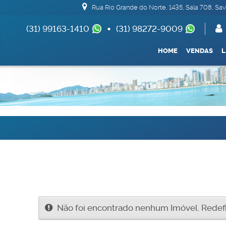
Rua Rio Grande do Norte
,
1435
,
Sala 708
,
Sav
(31) 99163-1410
(31) 98272-9009
(62) 99693-1688
HOME
VENDAS
Apartamentos 04 Dorm. ou +
Armazém / Galpão / 
De R$500.000
Não foi encontrado nenhum Imóvel. Redefin