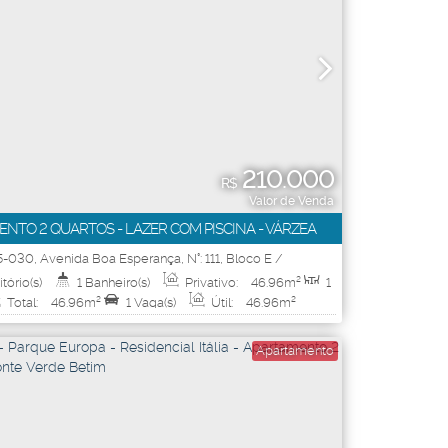
210.000
R$
Valor de Venda
NTO 2 QUARTOS - LAZER COM PISCINA - VÁRZEA
5-030
,
Avenida Boa Esperança
,
N°:
111
,
Bloco E /
to 1004
,
Várzea
,
Ibirité
,
Minas Gerais
,
Brasil
tório(s)
1
Banheiro(s)
Privativo:
46
.96
m²
1
Total:
46
.96
m²
1
Vaga(s)
Útil:
46
.96
m²
Apartamento