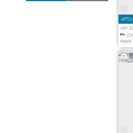
APTO 
CEP: 3
103
,
Gr
2
D
Sala(s)
4