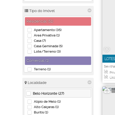
Tipo do Imóvel
Residencial (51)
Apartamento (35)
Área Privativa (1)
Casa (7)
Casa Geminada (5)
Lote/Terreno (3)
LOTES
Comercial (1)
NEVES
Sevilha
Terreno (1)
Priv
Útil
Localidade
4
Belo Horizonte (27)
Alípio de Melo (1)
Alto Caiçaras (1)
Buritis (1)