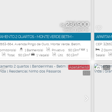
236.900
R$
Vendas a partir de
AMENTO 2 QUARTOS - MONTE VERDE BETIM -
APARTAME
ENCIAL EUROPA ESPANHA
RESIDEN
2653-564
,
Avenida Pingo de Ouro
,
Monte Verde
,
Betim
,
CEP: 3265
erais
,
Brasil
Minas Gera
ormitório(s)
1
Banheiro(s)
Privativo:
50
.13
m²
1
2
Dormi
Total:
50
.13
m²
1
Vaga(s)
Útil:
50
.13
m²
Sala(s)
MENTO
Apartamento
552
930