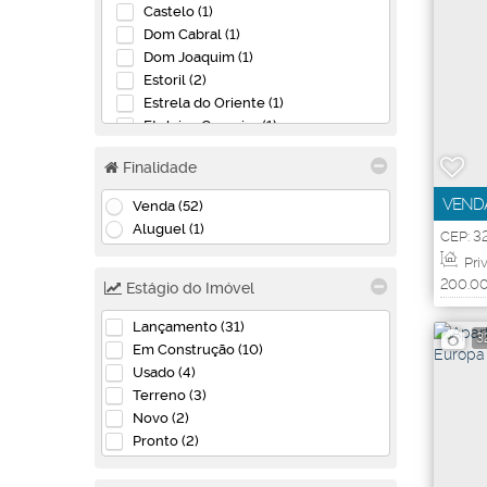
Castelo (1)
Dom Cabral (1)
Dom Joaquim (1)
Estoril (2)
Estrela do Oriente (1)
Etelvina Carneiro (1)
Funcionários (1)
Finalidade
Gameleira (1)
Guarani (1)
VENDA
Venda (52)
Ipiranga (1)
Aluguel (1)
CEP: 3
Letícia (2)
Barreir
Pampulha (1)
Priv
200
.0
Piratininga (Venda Nova) (2)
Estágio do Imóvel
Planalto (1)
Lançamento (31)
Santa Branca (3)
3
Em Construção (10)
Santa Terezinha (1)
Usado (4)
São Gabriel (1)
Terreno (3)
São Luiz (1)
Novo (2)
Serrano (1)
Pronto (2)
Betim (9)