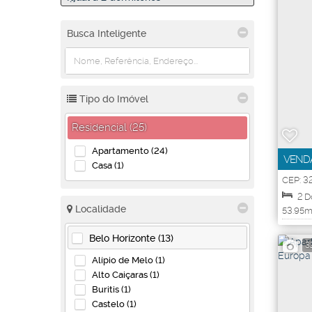
Busca Inteligente
Tipo do Imóvel
Residencial (25)
Apartamento (24)
VENDA
Casa (1)
APART
CEP: 3
Monte 
2
D
Localidade
53
.95
m
Útil:
4
Belo Horizonte (13)
3
Alípio de Melo (1)
Alto Caiçaras (1)
Buritis (1)
Castelo (1)