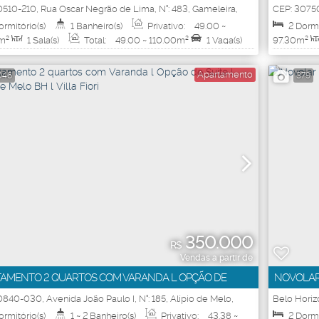
 VIDA FAIXA 3 L SOLAR DA GAMELEIRA
CAIÇARA
0510-210
,
Rua Oscar Negrão de Lima
,
N°:
483
,
Gameleira
,
CEP: 3075
orizonte
,
Minas Gerais
,
Brasil
Horizonte
,
ormitório(s)
1
Banheiro(s)
Privativo:
49
.00
~
2
Dormi
m²
1
Sala(s)
Total:
49
.00
~ 110
.00
m²
1
Vaga(s)
97
.30
m²
:
49
.00
~ 110
.00
m²
Útil:
4
Apartamento
046
379
350.000
R$
Vendas a partir de
AMENTO 2 QUARTOS COM VARANDA L OPÇÃO DE
NOVOLAR 
L ALÍPIO DE MELO BH L VILLA FIORI
GABRIEL
30840-030
,
Avenida João Paulo I
,
N°:
185
,
Alípio de Melo
,
Belo Horiz
orizonte
,
Minas Gerais
,
Brasil
ormitório(s)
1 ~ 2
Banheiro(s)
Privativo:
43
.38
~
2
Dormi