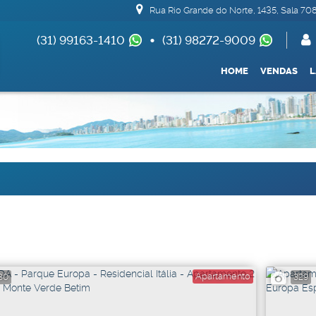
Rua Rio Grande do Norte
,
1435
,
Sala 70
(31) 99163-1410
(31) 98272-9009
(62) 99693-1688
HOME
VENDAS
Apartamentos 04 Dorm. ou +
Armazém / Galpão / 
De R$500.000
Apartamento
30
329