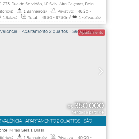
 BH
0-275
,
Rua de Servidão
,
N°:
S/N
,
Alto Caiçaras
,
Belo
Minas Gerais
,
Brasil
tório(s)
1
Banheiro(s)
Privativo:
46
.30
~
1
Sala(s)
Total:
46
.30
~ 97
.30
m²
1 ~ 2
Vaga(s)
6
.30
~ 97
.30
m²
Apartamento
350.000
R$
Vendas a partir de
VALÊNCIA - APARTAMENTO 2 QUARTOS - SÃO
onte
,
Minas Gerais
,
Brasil
tório(s)
1
Banheiro(s)
Privativo:
40
.00
~