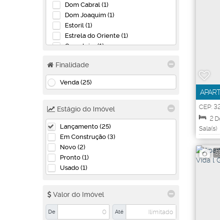
Dom Cabral (1)
Dom Joaquim (1)
Estoril (1)
Estrela do Oriente (1)
Gameleira (1)
Guarani (1)
Finalidade
Santa Terezinha (1)
São Gabriel (1)
Venda (25)
São Luiz (1)
APART
Betim (7)
RESID
CEP: 3
Estágio do Imóvel
Minas G
2
D
Bandeirinhas (2)
Lançamento (25)
Sala(s)
Monte Verde (3)
Em Construção (3)
Parque das Cachoeiras (2)
Novo (2)
5
Pronto (1)
Contagem (2)
Usado (1)
Cabral (1)
Três Barras (1)
Valor do Imóvel
Vespasiano (2)
De
Até
Jequitibá (2)