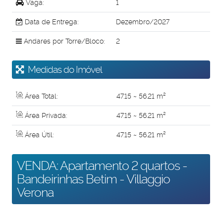
Vaga:
1
Data de Entrega:
Dezembro/2027
Andares por Torre/Bloco:
2
Medidas do Imóvel
Área Total:
47
.15
~ 56
.21
m²
Área Privada:
47
.15
~ 56
.21
m²
Área Útil:
47
.15
~ 56
.21
m²
VENDA: Apartamento 2 quartos -
Bandeirinhas Betim - Villaggio
Verona