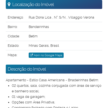
Localização do Imóvel
Endereço:
Rua Dona Lica
,
N°:
S/N
,
Villaggio Verona
Bairro:
Bandeirinhas
Cidade:
Betim
Estado:
Minas Gerais, Brasil
Mapa:
Abrir no Google Maps
Descrição do Imóvel
Apartamento - Estilo Casa Americana - Bnadeirinhas Betim:
02 quartos, sala, cozinha conjugada com área de serviço
e banheiro social;
01 vaga de garagem;
Opções com Área Privativa;
Condomínio fechado com Portaria e Lazer;