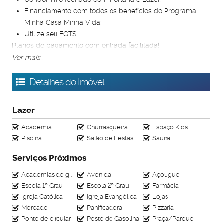
Financiamento com todos os benefícios do Programa
Minha Casa Minha Vida;
Utilize seu FGTS
Planos de pagamento com entrada facilitada!
Ver mais...
#leocasaimoveis #casapropria #moradia #betim
#minhacasaminhavida #2quartos #casa2quartosbetim
Detalhes do Imóvel
Lazer
Academia
Churrasqueira
Espaço Kids
Piscina
Salão de Festas
Sauna
Serviços Próximos
Academias de ginástica
Avenida
Açougue
Escola 1º Grau
Escola 2º Grau
Farmácia
Igreja Católica
Igreja Evangélica
Lojas
Mercado
Panificadora
Pizzaria
Ponto de circular
Posto de Gasolina
Praça/Parque