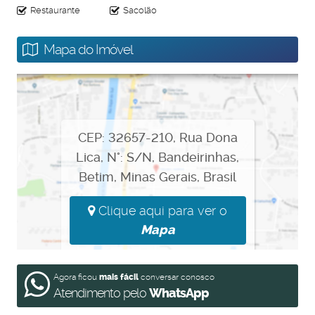
Restaurante
Sacolão
Mapa do Imóvel
CEP: 32657-210
,
Rua Dona
Lica
,
N°:
S/N
,
Bandeirinhas
,
Betim
,
Minas Gerais
,
Brasil
Clique aqui para ver o
Mapa
Agora ficou
mais fácil
conversar conosco
Atendimento pelo
WhatsApp