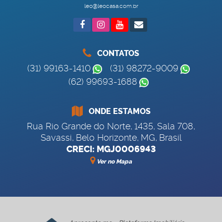
leo@leocasa.com.br
CONTATOS
(31) 99163-1410
(31) 98272-9009
(62) 99693-1688
ONDE ESTAMOS
Rua Rio Grande do Norte
,
1435
,
Sala 708
,
Savassi
,
Belo Horizonte
,
MG
,
Brasil
CRECI: MGJ0006943
Ver no Mapa