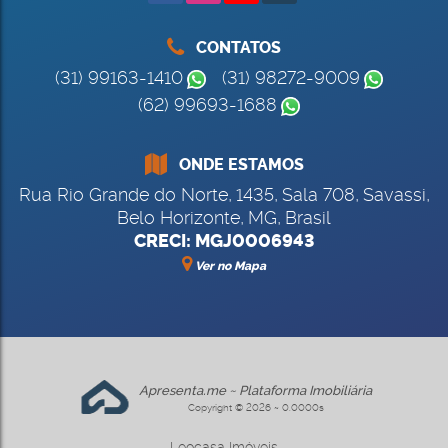
CONTATOS
(31) 99163-1410
(31) 98272-9009
(62) 99693-1688
ONDE ESTAMOS
Rua Rio Grande do Norte
,
1435
,
Sala 708
,
Savassi
,
Belo Horizonte
,
MG
,
Brasil
CRECI: MGJ0006943
Ver no Mapa
Apresenta.me ~ Plataforma Imobiliária
Copyright © 2026 ~ 0.0000s
Leocasa Imóveis