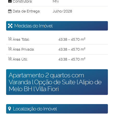
Construtora:
Mrv
Data de Entrega:
Julho/2028
Medidas do Imóvel
Área Total:
43
.38
~ 45
.70
m²
Área Privada:
43
.38
~ 45
.70
m²
Área Útil:
43
.38
~ 45
.70
m²
Apartamento 2 quartos com
Varanda l Opção de Suíte l Alípio de
Melo BH l Villa Fiori
Localização do Imóvel