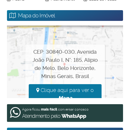
Faixa 3.
Mapa do Imóvel
Agende agora mesmo a sua simulação.
CEP: 30840-030
,
Avenida
João Paulo I
,
N°:
185
,
Alípio
de Melo
,
Belo Horizonte
,
Minas Gerais
,
Brasil
Clique aqui para ver o
Mapa
Agora ficou
mais fácil
conversar conosco
Atendimento pelo
WhatsApp