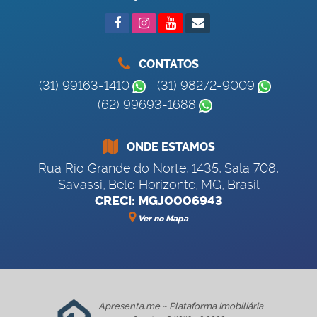
CONTATOS
(31) 99163-1410
(31) 98272-9009
(62) 99693-1688
ONDE ESTAMOS
Rua Rio Grande do Norte
,
1435
,
Sala 708
,
Savassi
,
Belo Horizonte
,
MG
,
Brasil
CRECI: MGJ0006943
Ver no Mapa
Apresenta.me ~ Plataforma Imobiliária