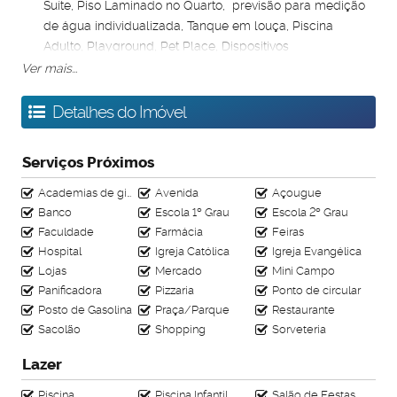
Suíte, Piso Laminado no Quarto, previsão para medição
de água individualizada, Tanque em louça, Piscina
Adulto, Playground, Pet Place, Dispositivos
Economizadores (Sistema de descarga), Dispositivos
Ver mais...
Economizadores (Redutor de vazão e arejador), Cerca
elétrica, Lazer equipado, Bicicletário Descoberto,
Detalhes do Imóvel
Bancadas do Banheiro em Granito, Piso Laminado na
Sala, Previsão para ar condicionado, Revestimento
Serviços Próximos
parcial das áreas molhadas, Dispositivos
Economizadores (Redutor de vazão e ar), Piscina Infantil,
Academias de ginástica
Avenida
Açougue
Salão de Festas com Copa, Espaço Gourmet, Dispositivos
Banco
Escola 1º Grau
Escola 2º Grau
Economizadores de Energia, Célula de segurança para
Faculdade
Farmácia
Feiras
pedestre, Coleta seletiva, Elevador, ACABAMENTOS
Hospital
Igreja Católica
Igreja Evangélica
EXCLUSIVITÁ;
Lojas
Mercado
Mini Campo
Panificadora
Proximidade: Parque Ecológico Vencesli Firmino da Silva,
Pizzaria
Ponto de circular
Posto de Gasolina
Praça/Parque
Restaurante
Supermercado Verdemar, Drogaria Araújo,
Sacolão
Shopping
Sorveteria
Supermercados BH, Academia Pratique Fitness,
Coleguium Alípio de Melo, Lojas Rede, Sacolão, Padaria
Lazer
Trigaria.
Todos os benefícios do Programa Minha Casa Minha Vida -
Piscina
Piscina Infantil
Salão de Festas