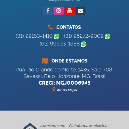
CONTATOS
(31) 99163-1410
(31) 98272-9009
(62) 99693-1688
ONDE ESTAMOS
Rua Rio Grande do Norte
,
1435
,
Sala 708
,
Savassi
,
Belo Horizonte
,
MG
,
Brasil
CRECI: MGJ0006943
Ver no Mapa
Apresenta.me ~ Plataforma Imobiliária