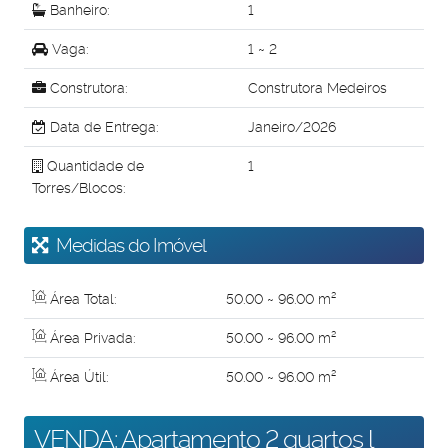
Banheiro:
1
Vaga:
1 ~ 2
Construtora:
Construtora Medeiros
Data de Entrega:
Janeiro/2026
Quantidade de
1
Torres/Blocos:
Medidas do Imóvel
Área Total:
50
.00
~ 96
.00
m²
Área Privada:
50
.00
~ 96
.00
m²
Área Útil:
50
.00
~ 96
.00
m²
VENDA: Apartamento 2 quartos l