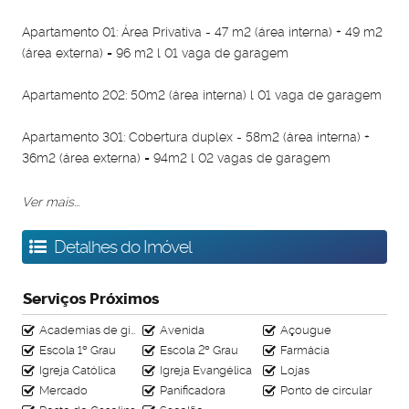
Apartamento 01: Área Privativa - 47 m2 (área interna) + 49 m2
(área externa) = 96 m2 l 01 vaga de garagem
Apartamento 202: 50m2 (área interna) l 01 vaga de garagem
Apartamento 301: Cobertura duplex - 58m2 (área interna) +
36m2 (área externa) = 94m2 l 02 vagas de garagem
Opções de área privativa e cobertura;
Ver mais...
Torre única, 4 apartamentos por andar;
Cerâmica, vidro temperado, granito e inox;
Detalhes do Imóvel
Interfone com sistema de tag;
Medidores de água individualizados;
Serviços Próximos
Cozinha e banheiro com revestimento até o teto;
Fachada semi revestida;
Academias de ginástica
Avenida
Açougue
Medidores individuais;
Escola 1º Grau
Escola 2º Grau
Farmácia
Portão da garagem motorizado.
Igreja Católica
Igreja Evangélica
Lojas
Agende sua visita.
Mercado
Panificadora
Ponto de circular