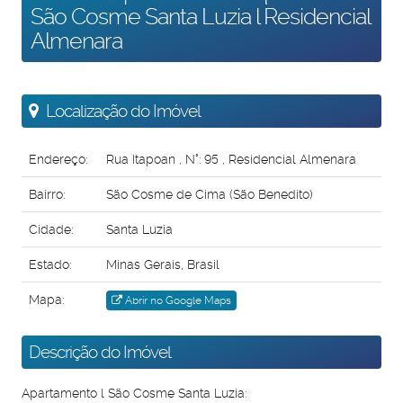
São Cosme Santa Luzia l Residencial
Almenara
Localização do Imóvel
Endereço:
Rua Itapoan
,
N°:
95
,
Residencial Almenara
Bairro:
São Cosme de Cima (São Benedito)
Cidade:
Santa Luzia
Estado:
Minas Gerais, Brasil
Mapa:
Abrir no Google Maps
Descrição do Imóvel
Apartamento l São Cosme Santa Luzia: