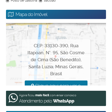
Posto de Gasolina
Sacolão
Mapa do Imóvel
CEP: 33130-390
,
Rua
Itapoan
,
N°:
95
,
São Cosme
de Cima (São Benedito)
,
Santa Luzia
,
Minas Gerais
,
Brasil
Clique aqui para ver o
Mapa
Agora ficou
mais fácil
conversar conosco
Atendimento pelo
WhatsApp