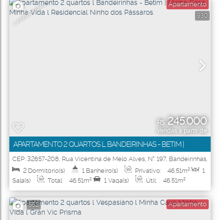
LANÇAMENTO
Apartamento
930
245.000
R$
Vendas a partir de
APARTAMENTO 2 QUARTOS L BANDEIRINHAS - BETIM |
MINHA CASA MINHA VIDA L RESIDENCIAL NINHO DOS
CEP: 32657-208
,
Rua Vicentina de Melo Alves
,
N°:
197
,
Bandeirinhas
,
Betim
,
Minas Gerais
,
Brasil
PÁSSAROS
2
Dormitório(s)
1
Banheiro(s)
Privativo:
46
.51
m²
1
Sala(s)
Total:
46
.51
m²
1
Vaga(s)
Útil:
46
.51
m²
Apartamento
552