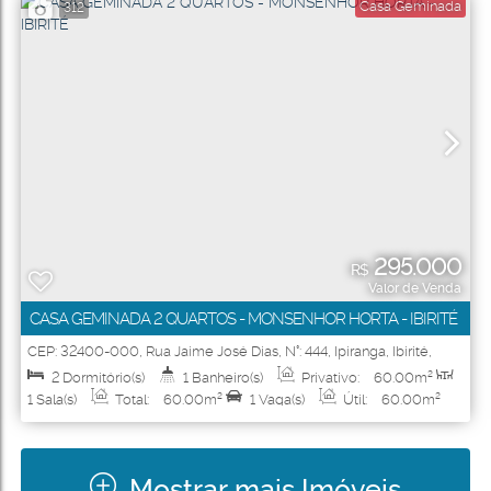
Casa Geminada
312
295.000
R$
Valor de Venda
CASA GEMINADA 2 QUARTOS - MONSENHOR HORTA - IBIRITÉ
CEP: 32400-000
,
Rua Jaime José Dias
,
N°:
444
,
Ipiranga
,
Ibirité
,
Minas Gerais
,
Brasil
2
Dormitório(s)
1
Banheiro(s)
Privativo:
60
.00
m²
1
Sala(s)
Total:
60
.00
m²
1
Vaga(s)
Útil:
60
.00
m²
Mostrar mais Imóveis