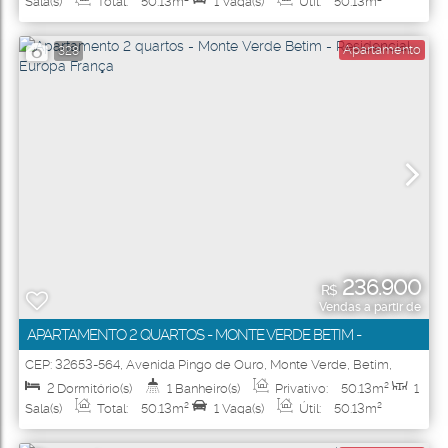
Sala(s)
Total:
50
.13
m²
1
Vaga(s)
Útil:
50
.13
m²
Apartamento
328
236.900
R$
Vendas a partir de
APARTAMENTO 2 QUARTOS - MONTE VERDE BETIM -
RESIDENCIAL EUROPA FRANÇA
CEP: 32653-564
,
Avenida Pingo de Ouro
,
Monte Verde
,
Betim
,
Minas Gerais
,
Brasil
2
Dormitório(s)
1
Banheiro(s)
Privativo:
50
.13
m²
1
Sala(s)
Total:
50
.13
m²
1
Vaga(s)
Útil:
50
.13
m²