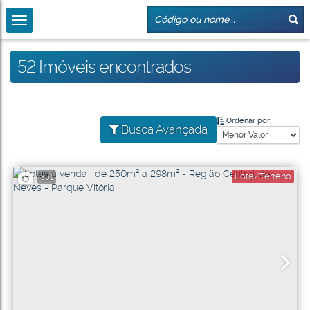
52 Imóveis encontrados
Ordenar por:
Busca Avançada
Lote/Terreno
351