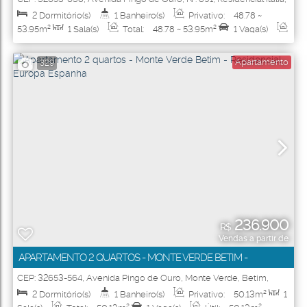
Monte Verde
,
Betim
,
Minas Gerais
,
Brasil
2
Dormitório(s)
1
Banheiro(s)
Privativo:
48
.78
~
53
.95
m²
1
Sala(s)
Total:
48
.78
~ 53
.95
m²
1
Vaga(s)
Útil:
48
.78
~ 53
.95
m²
Apartamento
329
236.900
R$
Vendas a partir de
APARTAMENTO 2 QUARTOS - MONTE VERDE BETIM -
RESIDENCIAL EUROPA ESPANHA
CEP: 32653-564
,
Avenida Pingo de Ouro
,
Monte Verde
,
Betim
,
Minas Gerais
,
Brasil
2
Dormitório(s)
1
Banheiro(s)
Privativo:
50
.13
m²
1