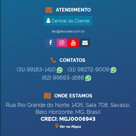
ATENDIMENTO
Central do Cliente
leo@leocasa.com.br
CONTATOS
(31) 99163-1410
(31) 98272-9009
(62) 99693-1688
ONDE ESTAMOS
Rua Rio Grande do Norte
,
1435
,
Sala 708
,
Savassi
,
Belo Horizonte
,
MG
,
Brasil
CRECI: MGJ0006943
Ver no Mapa