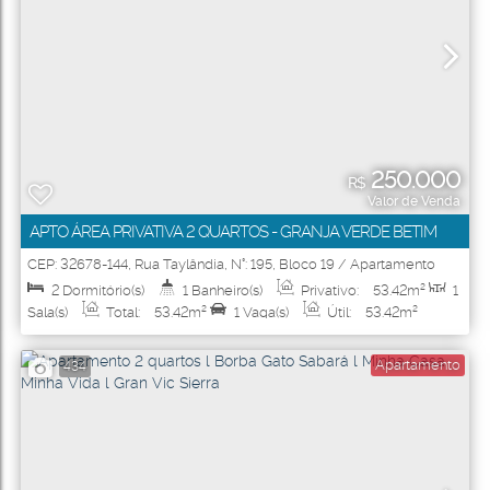
250.000
R$
Valor de Venda
APTO ÁREA PRIVATIVA 2 QUARTOS - GRANJA VERDE BETIM
CEP: 32678-144
,
Rua Taylândia
,
N°:
195
,
Bloco 19 / Apartamento
103
,
Granja Verde
,
Betim
,
Minas Gerais
,
Brasil
2
Dormitório(s)
1
Banheiro(s)
Privativo:
53
.42
m²
1
Sala(s)
Total:
53
.42
m²
1
Vaga(s)
Útil:
53
.42
m²
Apartamento
434