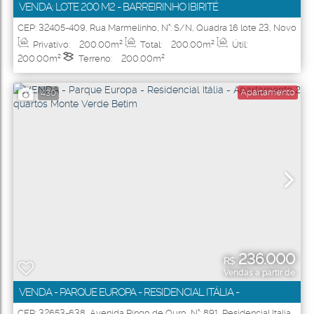
VENDA: LOTE 200 M2 - BARREIRINHO IBIRITÉ
CEP: 32405-409
,
Rua Marmelinho
,
N°:
S/N
,
Quadra 16 lote 23
,
Novo
Barreirinho
,
Ibirité
,
Minas Gerais
,
Brasil
Privativo:
200
.00
m²
Total:
200
.00
m²
Útil:
200
.00
m²
Terreno:
200
.00
m²
Apartamento
430
236.000
R$
Vendas a partir de
VENDA - PARQUE EUROPA - RESIDENCIAL ITÁLIA -
APARTAMENTO 2 QUARTOS MONTE VERDE BETIM
CEP: 32653-638
,
Avenida Pingo de Ouro
,
N°:
891
,
Residencial Italia
,