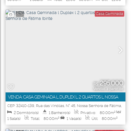
56
.00
m²
Casa Geminada
575
295.000
R$
Vendas a partir de
VENDA: CASA GEMINADA L DUPLEX L 2 QUARTOS L NOSSA
SENHORA DE FÁTIMA IBIRITÉ
CEP: 32410-139
,
Rua das Vinólias
,
N°:
45
,
Nossa Senhora de Fátima
,
Ibirité
,
Minas Gerais
,
Brasil
2
Dormitório(s)
1
Banheiro(s)
Privativo:
80
.00
m²
1
Sala(s)
Total:
80
.00
m²
1
Vaga(s)
Útil:
80
.00
m²