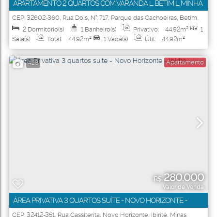
APARTAMENTO 2 QUARTOS COM VARANDA L BETIM L MINHA
CASA MINHA VIDA L CACHOEIRA DOS SINOS
CEP: 32602-360
,
Rua Dois
,
N°:
717
,
Parque das Cachoeiras
,
Betim
,
Minas Gerais
,
Brasil
2
Dormitório(s)
1
Banheiro(s)
Privativo:
44
.92
m²
1
Sala(s)
Total:
44
.92
m²
1
Vaga(s)
Útil:
44
.92
m²
Apartamento
428
280.000
R$
Valor de Venda
ÁREA PRIVATIVA 3 QUARTOS SUÍTE - NOVO HORIZONTE -
IBIRITÉ
CEP: 32412-351
,
Rua Cassiterita
,
Novo Horizonte
,
Ibirité
,
Minas