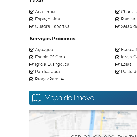
Lazer
Agende sua visita!
Academia
Churras
Espaço Kids
Piscina
#leocasa #apartamentovespasiano #minhacasaminha
Quadra Esportiva
Salão d
Serviços Próximos
Açougue
Escola 
Escola 2º Grau
Igreja C
Igreja Evangélica
Lojas
Panificadora
Ponto de
Praça/Parque
Mapa do Imóvel