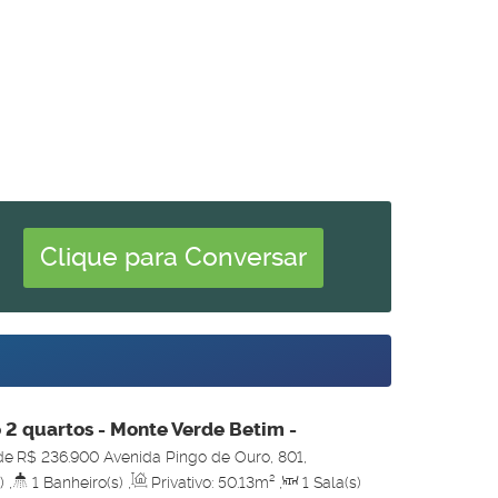
Clique para Conversar
2 quartos - Monte Verde Betim -
Europa França
de
R$
236.900
Avenida Pingo de Ouro, 801,
opa França, 32653-564, Monte Verde, Betim, Minas
)
,
1
Banheiro(s)
,
Privativo:
50
.13
m²
,
1
Sala(s)