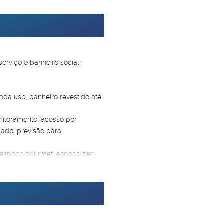
erviço e banheiro social;
ada usb, banheiro revestido até
nitoramento, acesso por
iado, previsão para
, espaço gourmet, espaço zen,
alão de festas.
l e prestações a partir de R$