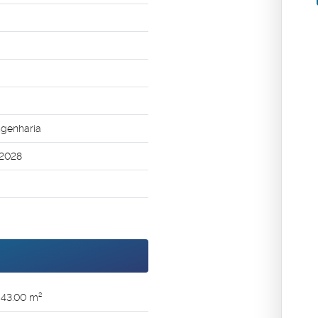
ngenharia
2028
43
.00
m²