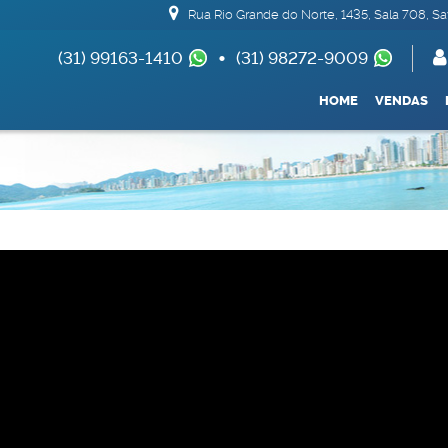
Rua Rio Grande do Norte
,
1435
,
Sala 708
,
Sa
(31) 99163-1410
(31) 98272-9009
(62) 99693-1688
HOME
VENDAS
Apartamentos 04 Dorm. ou +
Armazém / Galpã
De R$500.