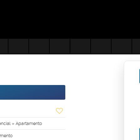
encial
»
Apartamento
mento