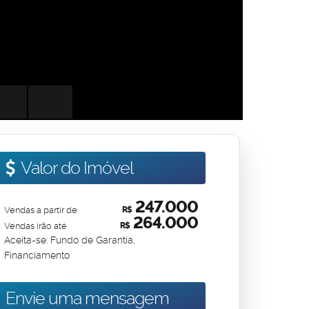
Valor do Imóvel
247.000
Vendas a partir de
R$
264.000
Vendas irão até
R$
Aceita-se: Fundo de Garantia,
Financiamento
Envie uma mensagem