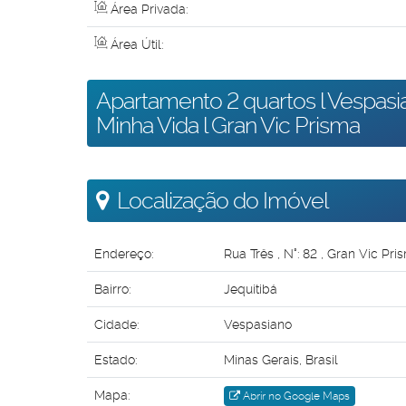
Área Privada:
Área Útil:
Apartamento 2 quartos l Vespasi
Minha Vida l Gran Vic Prisma
Localização do Imóvel
Endereço:
Rua Três
,
N°:
82
,
Gran Vic Pri
Bairro:
Jequitibá
Cidade:
Vespasiano
Estado:
Minas Gerais, Brasil
Mapa:
Abrir no Google Maps