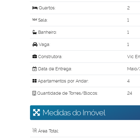
Quartos:
2
Sala:
1
Banheiro:
1
Vaga:
1
Construtora:
Vic E
Data de Entrega:
Maio/
Apartamentos por Andar:
4
Quantidade de Torres/Blocos:
24
Medidas do Imóvel
Área Total: