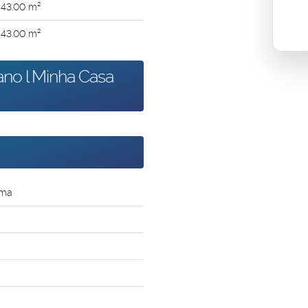
43
.00
m²
43
.00
m²
ano l Minha Casa
sma