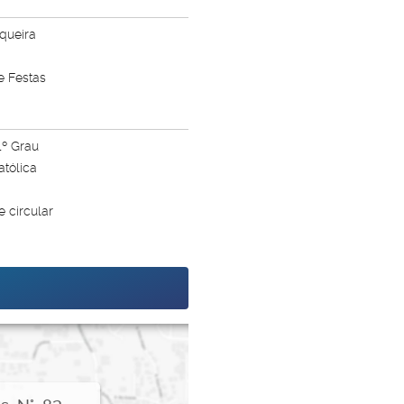
queira
vida #ape2quartos
e Festas
1º Grau
atólica
 circular