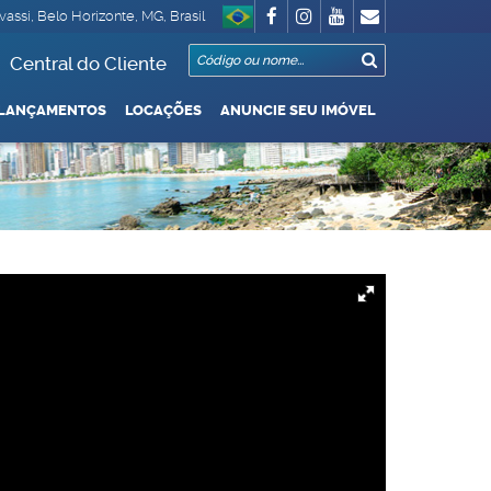
vassi
,
Belo Horizonte
,
MG
,
Brasil
Central do Cliente
LANÇAMENTOS
LOCAÇÕES
ANUNCIE SEU IMÓVEL
o / Garagem
000 Até R$1.000.000
De R$500.000 Até R$1.000.000