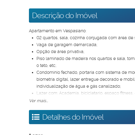
Descrição do Imóvel
Apartamento em Vespasiano:
02 quartos, sala, cozinha conjugada com área de s
Vaga de garagem demarcada;
Opção de área privativa;
Piso laminado de madeira nos quartos e sala, tom
o teto, etc;
Condomínio fechado, portaria com sistema de mo
biometria digital, lazer entregue decorado e mobil
individualização de água e gás canalizado;
Lazer com: Academia, bicicletario, espaço fitness
pet place, piscina, playground, quadra, redário e s
Ver mais...
Condições especiais de pagamento, com pequeno sina
790,00.
Detalhes do Imóvel
MINHA CASA MINHA VIDA!