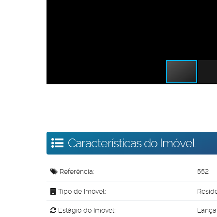
Características do Imóvel
Referência:
552
Tipo de Imóvel:
Resid
Estágio do Imóvel:
Lança