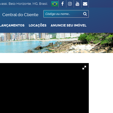
vassi
,
Belo Horizonte
,
MG
,
Brasil
Central do Cliente
LANÇAMENTOS
LOCAÇÕES
ANUNCIE SEU IMÓVEL
o / Garagem
000 Até R$1.000.000
De R$500.000 Até R$1.000.000