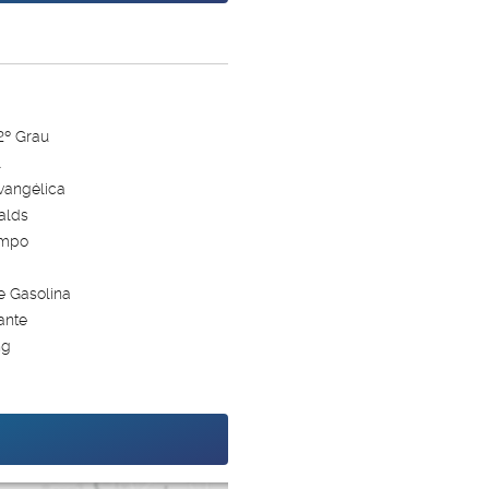
2º Grau
l
Evangélica
alds
ampo
e Gasolina
ante
ng