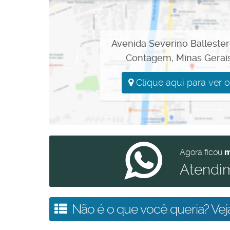
Avenida Severino Balleste
Contagem
,
Minas Gerai
Clique aqui para ver 
Agora ficou
m
Atendi
Não é o que você queria? Veja