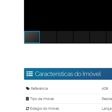
Características do Imóvel
Referência:
408
Tipo de Imóvel:
Resid
Estágio do Imóvel:
Lança