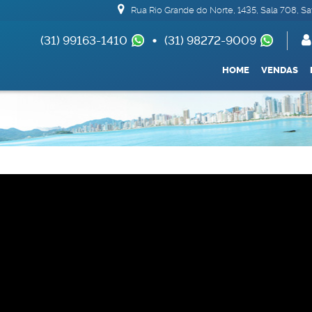
Rua Rio Grande do Norte
,
1435
,
Sala 708
,
Sa
(31) 99163-1410
(31) 98272-9009
(62) 99693-1688
HOME
VENDAS
Apartamentos 04 Dorm. ou +
Armazém / Galpã
De R$500.