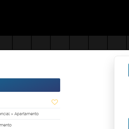
encial
»
Apartamento
mento