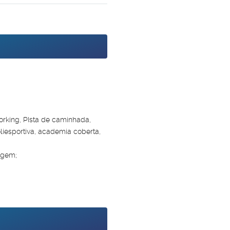
oworking, PIsta de caminhada,
liesportiva, academia coberta,
agem;