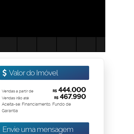
Valor do Imóvel
444.000
Vendas a partir de
R$
467.990
Vendas irão até
R$
Aceita-se: Financiamento, Fundo de
Garantia
Envie uma mensagem