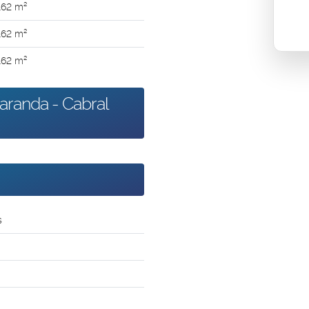
.62
m²
.62
m²
.62
m²
aranda - Cabral
s