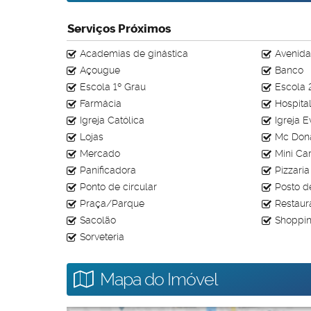
Serviços Próximos
Academias de ginástica
Avenida
Açougue
Banco
Escola 1º Grau
Escola 
Farmácia
Hospita
Igreja Católica
Igreja 
Lojas
Mc Don
Mercado
Mini C
Panificadora
Pizzaria
Ponto de circular
Posto d
Praça/Parque
Restaur
Sacolão
Shoppi
Sorveteria
Mapa do Imóvel