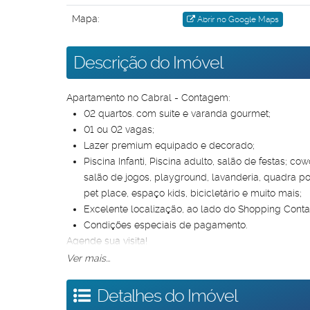
Mapa:
Abrir no Google Maps
Descrição do Imóvel
Apartamento no Cabral - Contagem:
02 quartos. com suíte e varanda gourmet;
01 ou 02 vagas;
Lazer premium equipado e decorado;
Piscina Infanti, Piscina adulto, salão de festas; c
salão de jogos, playground, lavanderia, quadra po
pet place, espaço kids, bicicletário e muito mais;
Excelente localização, ao lado do Shopping Cont
Condições especiais de pagamento.
Agende sua visita!
Ver mais...
Detalhes do Imóvel