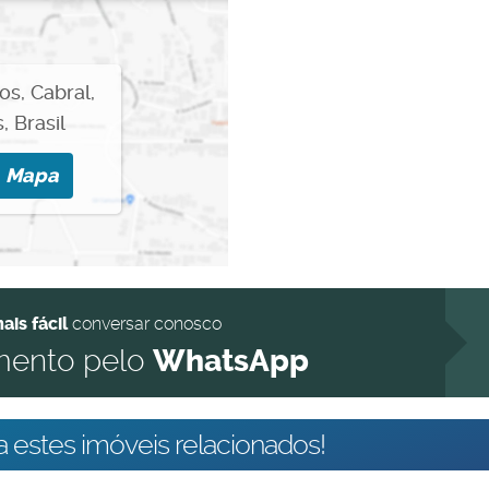
ros
,
Cabral
,
s
,
Brasil
o
Mapa
ais fácil
conversar conosco
mento pelo
WhatsApp
 estes imóveis relacionados!