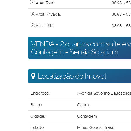
Área Total:
38
.98
~ 53
Área Privada:
38
.98
~ 53
Área Útil:
38
.98
~ 53
VENDA - 2 quartos com suíte e v
Contagem - Sensia Solarium
Localização do Imóvel
Endereço:
Avenida Severino Ballestero
Bairro:
Cabral
Cidade:
Contagem
Estado:
Minas Gerais, Brasil