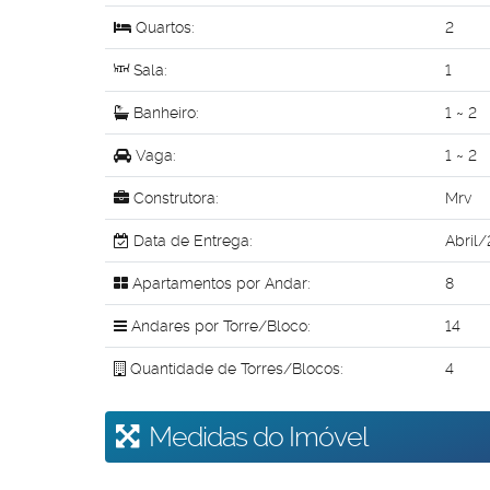
Quartos:
2
Sala:
1
Banheiro:
1 ~ 2
Vaga:
1 ~ 2
Construtora:
Mrv
Data de Entrega:
Abril
Apartamentos por Andar:
8
Andares por Torre/Bloco:
14
Quantidade de Torres/Blocos:
4
Medidas do Imóvel