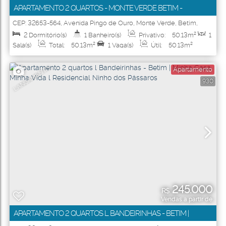
APARTAMENTO 2 QUARTOS - MONTE VERDE BETIM -
RESIDENCIAL EUROPA FRANÇA
CEP: 32653-564
,
Avenida Pingo de Ouro
,
Monte Verde
,
Betim
,
Minas Gerais
,
Brasil
2
Dormitório(s)
1
Banheiro(s)
Privativo:
50
.13
m²
1
Sala(s)
Total:
50
.13
m²
1
Vaga(s)
Útil:
50
.13
m²
LANÇAMENTO
Apartamento
930
245.000
R$
Vendas a partir de
APARTAMENTO 2 QUARTOS L BANDEIRINHAS - BETIM |