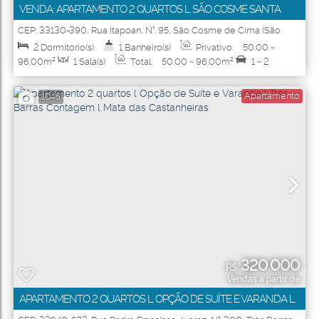
VENDA: APARTAMENTO 2 QUARTOS L SÃO COSME SANTA
LUZIA L RESIDENCIAL ALMENARA
CEP: 33130-390
,
Rua Itapoan
,
N°:
95
,
São Cosme de Cima (São
Benedito)
,
Santa Luzia
,
Minas Gerais
,
Brasil
2
Dormitório(s)
1
Banheiro(s)
Privativo:
50
.00
~
96
.00
m²
1
Sala(s)
Total:
50
.00
~ 96
.00
m²
1 ~ 2
Vaga(s)
Útil:
50
.00
~ 96
.00
m²
Apartamento
1045
320.000
R$
Vendas a partir de
APARTAMENTO 2 QUARTOS L OPÇÃO DE SUÍTE E VARANDA L
TRÊS BARRAS CONTAGEM L MATA DAS CASTANHEIRAS