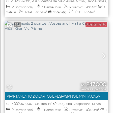
MINHA CASA MINHA VIDA L RESIDENCIAL NINHO DOS
CEP: 32657-208
,
Rua Vicentina de Melo Alves
,
N°:
197
,
Bandeirinhas
,
Betim
,
Minas Gerais
,
Brasil
PÁSSAROS
2
Dormitório(s)
1
Banheiro(s)
Privativo:
46
.51
m²
1
Sala(s)
Total:
46
.51
m²
1
Vaga(s)
Útil:
46
.51
m²
Apartamento
552
247.000
R$
Vendas a partir de
APARTAMENTO 2 QUARTOS L VESPASIANO L MINHA CASA
MINHA VIDA L GRAN VIC PRISMA
CEP: 33200-000
,
Rua Três
,
N°:
82
,
Jequitibá
,
Vespasiano
,
Minas
Gerais
,
Brasil
2
Dormitório(s)
1
Banheiro(s)
Privativo:
43
.00
m²
1