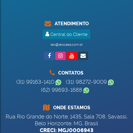
ATENDIMENTO
Central do Cliente
leo@leocasa.com.br
CONTATOS
(31) 99163-1410
(31) 98272-9009
(62) 99693-1688
ONDE ESTAMOS
Rua Rio Grande do Norte
,
1435
,
Sala 708
,
Savassi
,
Belo Horizonte
,
MG
,
Brasil
CRECI: MGJ0006943