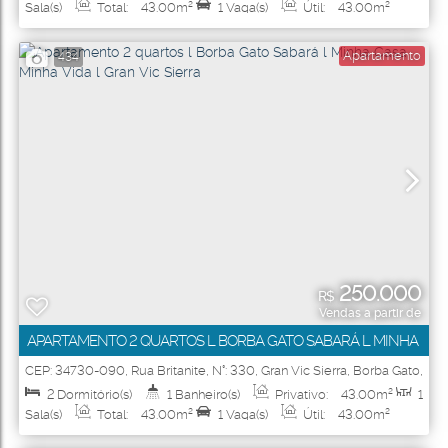
Sala(s)
Total:
43
.00
m²
1
Vaga(s)
Útil:
43
.00
m²
Apartamento
434
250.000
R$
Vendas a partir de
APARTAMENTO 2 QUARTOS L BORBA GATO SABARÁ L MINHA
CASA MINHA VIDA L GRAN VIC SIERRA
CEP: 34730-090
,
Rua Britanite
,
N°:
330
,
Gran Vic Sierra
,
Borba Gato
,
Sabará
,
Minas Gerais
,
Brasil
2
Dormitório(s)
1
Banheiro(s)
Privativo:
43
.00
m²
1
Sala(s)
Total:
43
.00
m²
1
Vaga(s)
Útil:
43
.00
m²