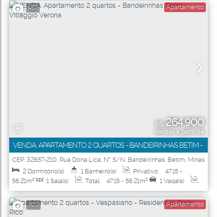
Apartamento
467
264.900
R$
Vendas a partir de
VENDA: APARTAMENTO 2 QUARTOS - BANDEIRINHAS BETIM -
VILLAGGIO VERONA
CEP: 32657-210
,
Rua Dona Lica
,
N°:
S/N
,
Bandeirinhas
,
Betim
,
Minas
Gerais
,
Brasil
2
Dormitório(s)
1
Banheiro(s)
Privativo:
47
.15
~
56
.21
m²
1
Sala(s)
Total:
47
.15
~ 56
.21
m²
1
Vaga(s)
Útil:
47
.15
~ 56
.21
m²
Apartamento
320