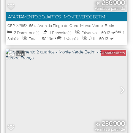
236.900
R$
Vendas a partir de
APARTAMENTO 2 QUARTOS - MONTE VERDE BETIM -
RESIDENCIAL EUROPA ESPANHA
CEP: 32653-564
,
Avenida Pingo de Ouro
,
Monte Verde
,
Betim
,
Minas Gerais
,
Brasil
2
Dormitório(s)
1
Banheiro(s)
Privativo:
50
.13
m²
1
Sala(s)
Total:
50
.13
m²
1
Vaga(s)
Útil:
50
.13
m²
Apartamento
328
236.900
R$
Vendas a partir de