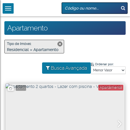
Apartamento
Tipo de Imóvel:
Residencial » Apartamento
Ordenar por:
Busca Avançada
Apartamento
2235