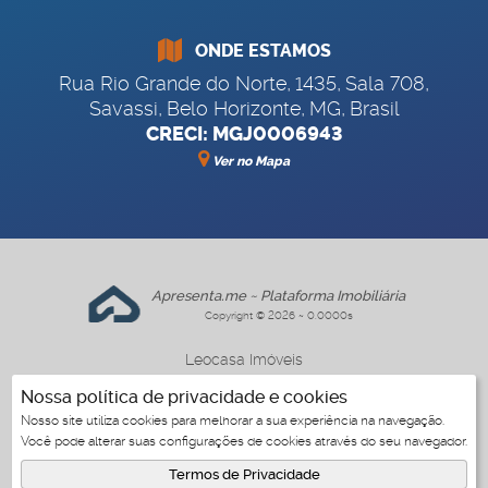
ONDE ESTAMOS
Rua Rio Grande do Norte
,
1435
,
Sala 708
,
Savassi
,
Belo Horizonte
,
MG
,
Brasil
CRECI: MGJ0006943
Ver no Mapa
Apresenta.me ~ Plataforma Imobiliária
Copyright © 2026 ~ 0.0000s
Leocasa Imóveis
www.leocasa.com.br
Nossa política de privacidade e cookies
Nosso site utiliza cookies para melhorar a sua experiência na navegação.
Você pode alterar suas configurações de cookies através do seu navegador.
3
Termos de Privacidade