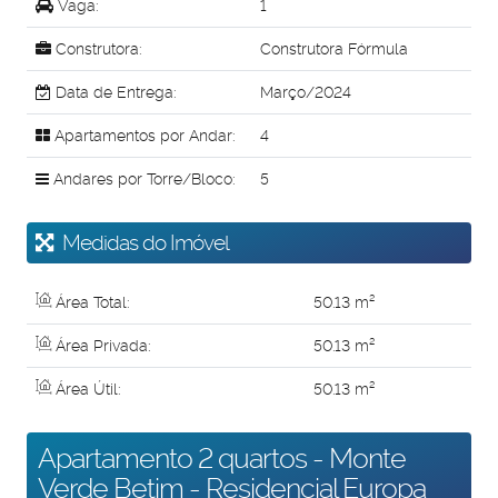
Vaga:
1
Construtora:
Construtora Fórmula
Data de Entrega:
Março/2024
Apartamentos por Andar:
4
Andares por Torre/Bloco:
5
Medidas do Imóvel
Área Total:
50
.13
m²
Área Privada:
50
.13
m²
Área Útil:
50
.13
m²
Apartamento 2 quartos - Monte
Verde Betim - Residencial Europa