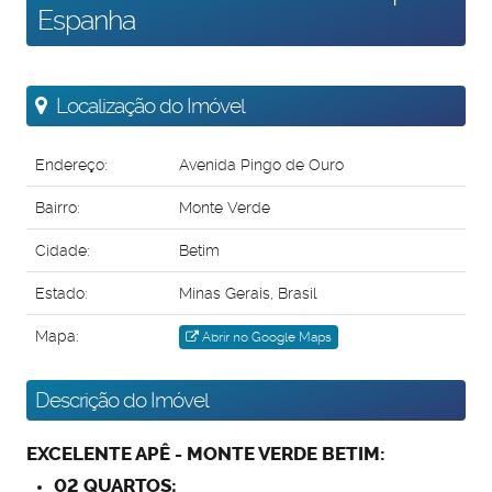
Espanha
Localização do Imóvel
Endereço:
Avenida Pingo de Ouro
Bairro:
Monte Verde
Cidade:
Betim
Estado:
Minas Gerais, Brasil
Mapa:
Abrir no Google Maps
Descrição do Imóvel
EXCELENTE APÊ - MONTE VERDE BETIM:
02 QUARTOS;