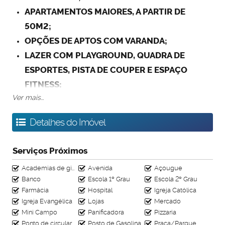
APARTAMENTOS MAIORES, A PARTIR DE
50M2;
OPÇÕES DE APTOS COM VARANDA;
LAZER COM PLAYGROUND, QUADRA DE
ESPORTES, PISTA DE COUPER E ESPAÇO
FITNESS;
Ver mais...
ÁREA PERMEÁVEL - JARDINS;
ACABAMENTO DE PRIMEIRA, COM LAMINADO
Detalhes do Imóvel
DE MADEIRA NOS QUARTOS;
INDIVIDUALIZAÇÃO DE ÁGUA E GÁS;
Serviços Próximos
ÓTIMA LOCALIZAÇÃO, BEM PRÓXIMO AO
Academias de ginástica
Avenida
Açougue
PARTAGE.
Banco
Escola 1º Grau
Escola 2º Grau
ESTE APÊ PODE SER FINANCIADO COM TODOS
Farmácia
Hospital
Igreja Católica
OS BENEFÍCIOS DO PROGRAMA MINHA CASA
Igreja Evangélica
Lojas
Mercado
Mini Campo
Panificadora
Pizzaria
MINHA VIDA!
Ponto de circular
Posto de Gasolina
Praça/Parque