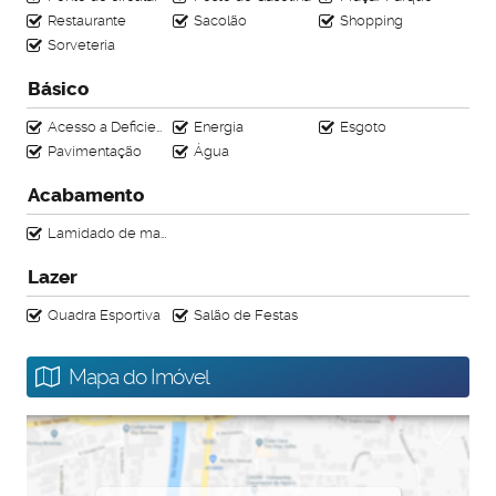
Restaurante
Sacolão
Shopping
AGENDE SUA VISITA!
Sorveteria
Básico
Acesso a Deficientes
Energia
Esgoto
Pavimentação
Água
Acabamento
Lamidado de madeira
Lazer
Quadra Esportiva
Salão de Festas
Mapa do Imóvel