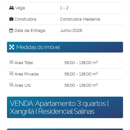
Vaga:
1 ~ 2
Construtora:
Construtora Medeiros
Data de Entrega:
Julho/2026
Medidas do Imóvel
Área Total:
58
.00
~ 138
.00
m²
Área Privada:
58
.00
~ 138
.00
m²
Área Útil:
58
.00
~ 138
.00
m²
VENDA: Apartamento 3 quartos l
Xangrilá l Residencial Salinas