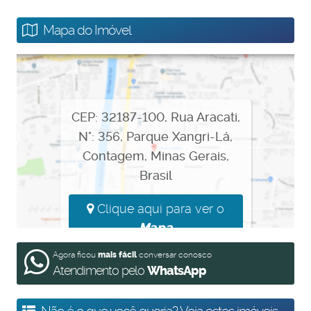
#leocasa
Mapa do Imóvel
#apartamentocontagem
#apartamentonacional
CEP: 32187-100
,
Rua Aracati
,
N°:
356
,
Parque Xangri-Lá
,
#apartamentoxangrila
Contagem
,
Minas Gerais
,
Brasil
Clique aqui para ver o
Mapa
Agora ficou
mais fácil
conversar conosco
Atendimento pelo
WhatsApp