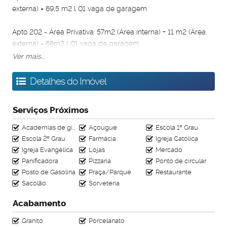
externa) = 69,5 m2 l 01 vaga de garagem
Apto 202 - Área Privativa: 57m2 (Área interna) + 11 m2 (Área
externa) = 68m2 l 01 vaga de garagem
Ver mais...
Apto 301 - Cobertura Duplex: 63 m2 (Área interna) + 47m2
(Área externa) = 110 m2 l 02 vagas de garagem
Detalhes do Imóvel
Apto 302 - Cobertura Duplex: 66 m2 (Área interna) + 72m2
Serviços Próximos
(Área externa) = 138 m2 l 02 vagas de garagem
Academias de ginástica
Açougue
Escola 1º Grau
Apartamentos 3 quartos;
Escola 2º Grau
Farmácia
Igreja Católica
Torre única;
Igreja Evangélica
Lojas
Mercado
Porcelanato, vidro temperado e granito;
Panificadora
Pizzaria
Ponto de circular
Cozinha e banheiro com revestimento até o teto!
Posto de Gasolina
Praça/Parque
Restaurante
Agende sua visita!
Sacolão
Sorveteria
Acabamento
leocasaimoveis
Granito
Porcelanato