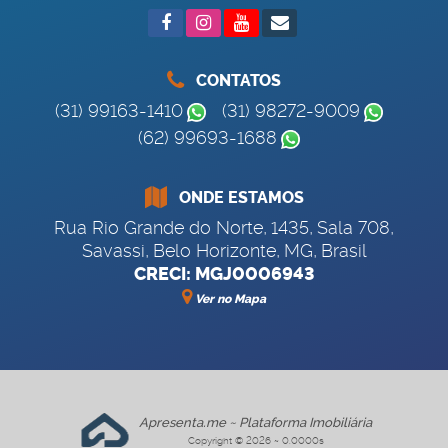
CONTATOS
(31) 99163-1410
(31) 98272-9009
(62) 99693-1688
ONDE ESTAMOS
Rua Rio Grande do Norte
,
1435
,
Sala 708
,
Savassi
,
Belo Horizonte
,
MG
,
Brasil
CRECI: MGJ0006943
Ver no Mapa
Apresenta.me ~ Plataforma Imobiliária
Copyright © 2026 ~ 0.0000s