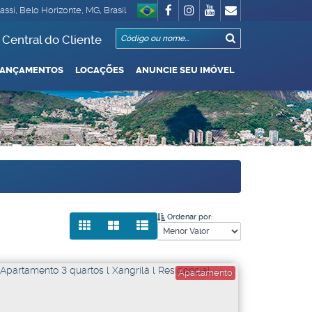
assi
,
Belo Horizonte
,
MG
,
Brasil
Central do Cliente
LANÇAMENTOS
LOCAÇÕES
ANUNCIE SEU IMÓVEL
Garagem
 Até R$1.000.000
De R$500.000 Até R$1.000.000
Ordenar por:
Apartamento