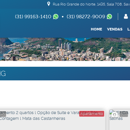
Rua Rio Grande do Norte
,
1435
,
Sala 708
,
Sav
(31) 99163-1410
(31) 98272-9009
(62) 99693-1688
HOME
VENDAS
Apartamentos 04 Dorm. ou +
Armazém / Galpão / 
De R$500.000
MG
Apartamento
045
507