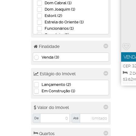
Dom Cabral (1)
Dom Joaquim (1)
Estoril (2)
Estrela do Oriente (1)
Funcionários (1)
Gameleira (1)
Guarani (1)
Finalidade
Ipiranga (1)
Pampulha (1)
VENDA
Venda (3)
Santa Branca (3)
CONTA
CEP: 3
Santa Terezinha (1)
Minas G
São Gabriel (1)
2
D
Estágio do Imóvel
São Luiz (1)
53
.62
m
Lançamento (2)
Útil
Betim (7)
Em Construção (1)
Bandeirinhas (2)
Monte Verde (3)
Valor do Imóvel
Parque das Cachoeiras (2)
De
Até
Contagem (3)
Cabral (1)
Quartos