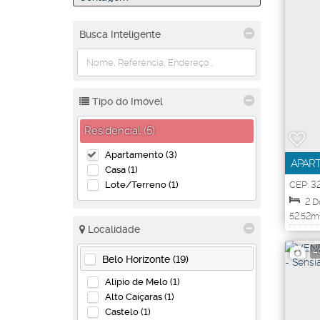
Busca Inteligente
Tipo do Imóvel
Residencial (5)
Apartamento (3)
APART
Casa (1)
TRÊS 
Lote/Terreno (1)
CEP: 3
Conta
2
D
52
.52
m
Localidade
Útil:
4
4
Belo Horizonte (19)
Alípio de Melo (1)
Alto Caiçaras (1)
Castelo (1)