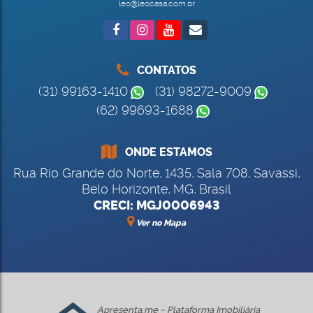
leo@leocasa.com.br
CONTATOS
(31) 99163-1410
(31) 98272-9009
(62) 99693-1688
ONDE ESTAMOS
Rua Rio Grande do Norte
,
1435
,
Sala 708
,
Savassi
,
Belo Horizonte
,
MG
,
Brasil
CRECI: MGJ0006943
Ver no Mapa
Apresenta.me ~ Plataforma Imobiliária