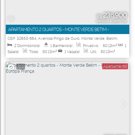
236.900
R$
Vendas a partir de
APARTAMENTO 2 QUARTOS - MONTE VERDE BETIM -
RESIDENCIAL EUROPA ESPANHA
CEP: 32653-564
,
Avenida Pingo de Ouro
,
Monte Verde
,
Betim
,
Minas Gerais
,
Brasil
2
Dormitório(s)
1
Banheiro(s)
Privativo:
50
.13
m²
1
Sala(s)
Total:
50
.13
m²
1
Vaga(s)
Útil:
50
.13
m²
Apartamento
328