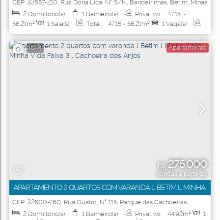
VILLAGGIO VERONA
CEP: 32657-210
,
Rua Dona Lica
,
N°:
S/N
,
Bandeirinhas
,
Betim
,
Minas
Gerais
,
Brasil
2
Dormitório(s)
1
Banheiro(s)
Privativo:
47
.15
~
56
.21
m²
1
Sala(s)
Total:
47
.15
~ 56
.21
m²
1
Vaga(s)
Útil:
47
.15
~ 56
.21
m²
Apartamento
1044
275.000
R$
Vendas a partir de
APARTAMENTO 2 QUARTOS COM VARANDA L BETIM L MINHA
CASA MINHA VIDA FAIXA 3 L CACHOEIRA DOS ANJOS
CEP: 32600-760
,
Rua Quatro
,
N°:
115
,
Parque das Cachoeiras
,
Betim
,
Minas Gerais
,
Brasil
2
Dormitório(s)
1
Banheiro(s)
Privativo:
44
.92
m²
1