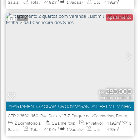
Sala(s)
Total:
44
.92
m²
1
Vaga(s)
Útil:
44
.92
m²
Apartamento
1049
280.000
R$
Vendas a partir de
APARTAMENTO 2 QUARTOS COM VARANDA L BETIM L MINHA
CASA MINHA VIDA L CACHOEIRA DOS SINOS
CEP: 32602-360
,
Rua Dois
,
N°:
717
,
Parque das Cachoeiras
,
Betim
,
Minas Gerais
,
Brasil
2
Dormitório(s)
1
Banheiro(s)
Privativo:
44
.92
m²
1
Sala(s)
Total:
44
.92
m²
1
Vaga(s)
Útil:
44
.92
m²