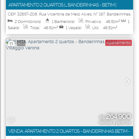
APARTAMENTO 2 QUARTOS L BANDEIRINHAS - BETIM |
MINHA CASA MINHA VIDA L RESIDENCIAL NINHO DOS
CEP: 32657-208
,
Rua Vicentina de Melo Alves
,
N°:
197
,
Bandeirinhas
,
Betim
,
Minas Gerais
,
Brasil
PÁSSAROS
2
Dormitório(s)
1
Banheiro(s)
Privativo:
46
.51
m²
1
Sala(s)
Total:
46
.51
m²
1
Vaga(s)
Útil:
46
.51
m²
Apartamento
467
264.900
R$
Vendas a partir de
VENDA: APARTAMENTO 2 QUARTOS - BANDEIRINHAS BETIM -