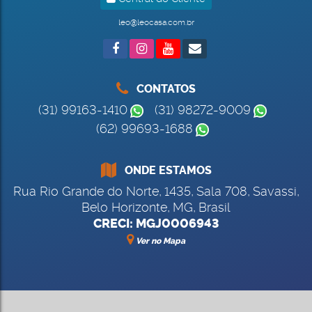
leo@leocasa.com.br
CONTATOS
(31) 99163-1410
(31) 98272-9009
(62) 99693-1688
ONDE ESTAMOS
Rua Rio Grande do Norte
,
1435
,
Sala 708
,
Savassi
,
Belo Horizonte
,
MG
,
Brasil
CRECI: MGJ0006943
Ver no Mapa