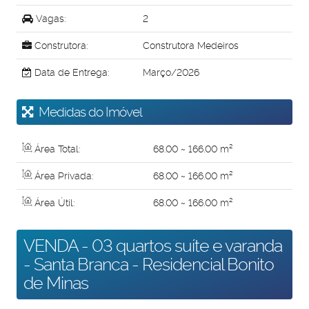
Vagas:
2
Construtora:
Construtora Medeiros
Data de Entrega:
Março/2026
Medidas do Imóvel
Área Total:
68
.00
~ 166
.00
m²
Área Privada:
68
.00
~ 166
.00
m²
Área Útil:
68
.00
~ 166
.00
m²
VENDA - 03 quartos suíte e varanda
- Santa Branca - Residencial Bonito
de Minas