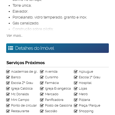
Torre única;
Elevador;
Porcelanato, vidro temperado, granito e inox;
Gás canalizado;
Construção sobre pilotis;
Cozinha e banheiro revestidos até o teto;
Ver mais...
Fachada semi revestida;
Medidores de água e luz individuais;
Detalhes do Imóvel
Portão de garagem motorizado;
Excelente localização.
Serviços Próximos
Agende sua visita!
Academias de ginástica
Avenida
Açougue
Anuncie seu imóvel! É fácil, rápido e gratuito!
Banco
Cursinho
Escola 1º Grau
Escola 2º Grau
Farmácia
Hospital
Igreja Católica
Igreja Evangélica
Lojas
Mc Donalds
Mercado
Metrô
Mini Campo
Panificadora
Pizzaria
Ponto de circular
Posto de Gasolina
Praça/Parque
Restaurante
Sacolão
Shopping