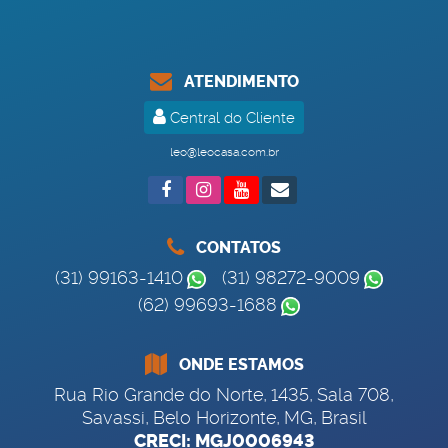
ATENDIMENTO
Central do Cliente
leo@leocasa.com.br
CONTATOS
(31) 99163-1410
(31) 98272-9009
(62) 99693-1688
ONDE ESTAMOS
Rua Rio Grande do Norte
,
1435
,
Sala 708
,
Savassi
,
Belo Horizonte
,
MG
,
Brasil
CRECI: MGJ0006943