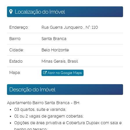
Localização do Imóvel
Endereço:
Rua Guerra Junqueiro
,
N°:
110
Bairro:
Santa Branca
Cidade:
Belo Horizonte
Estado:
Minas Gerais, Brasil
Mapa:
Abrir no Google Maps
Descrição do Imóvel
Apartamento Bairro Santa Branca - BH:
03 quartos, suíte e varanda;
01 ou 2 vagas de garagem cobertas;
Opções de área privativa e Cobertura Duplex com sala e
banho no terraço;