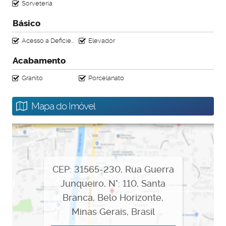
Sorveteria
Básico
Acesso a Deficientes
Elevador
Acabamento
Granito
Porcelanato
Mapa do Imóvel
CEP: 31565-230
,
Rua Guerra
Junqueiro
,
N°:
110
,
Santa
Branca
,
Belo Horizonte
,
Minas Gerais
,
Brasil