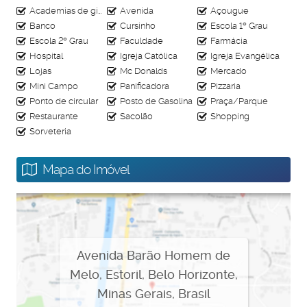
comércio variado e com uma ampla rede de serviços de
Academias de ginástica
Avenida
Açougue
bancos, padarias, farmácias, supermercados,
Banco
Cursinho
Escola 1º Grau
restaurantes, academias e próximo ao shopping mais
Escola 2º Grau
Faculdade
Farmácia
querido de BH, o BH Shopping. Qualidade de vida, ampla
Hospital
Igreja Católica
Igreja Evangélica
infraestrutura de comércio e serviços, tudo ao seu redor.
Lojas
Mc Donalds
Mercado
Condições especiais de pagamento!
Mini Campo
Panificadora
Pizzaria
Agende sua visita!
Ponto de circular
Posto de Gasolina
Praça/Parque
Restaurante
Sacolão
Shopping
Sorveteria
Mapa do Imóvel
Avenida Barão Homem de
Melo
,
Estoril
,
Belo Horizonte
,
Minas Gerais
,
Brasil