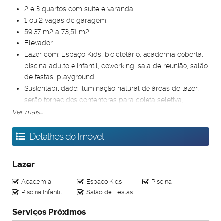
2 e 3 quartos com suíte e varanda;
1 ou 2 vagas de garagem;
59,37 m2 a 73,51 m2;
Elevador
Lazer com: Espaço Kids, bicicletário, academia coberta,
piscina adulto e infantil, coworking, sala de reunião, salão
de festas, playground.
Sustentabilidade: Iluminação natural de áreas de lazer,
serão fornecidos contentores para coleta seletiva,
lâmpadas de baixo consumo, dispositivos
Ver mais...
economizadores de água e energia , previsão de
hidrômetro individual de agua e Atendimento as
Detalhes do Imóvel
exigências de conforto térmico e acústico especificadas
na Norma de Desempenho NBR 15575.
Lazer
Excelente localição, no melhor ponto do Estoril:
Facilidade para chegar a qualquer bairro por meio das
Academia
Espaço Kids
Piscina
principais vias de acesso da capital, como a Av. Raja
Piscina Infantil
Salão de Festas
Gabaglia, a Av. do Contorno, o Anel Rodoviário e da BR
Serviços Próximos
040, que dá acesso ao Rio de Janeiro. O bairro possui um