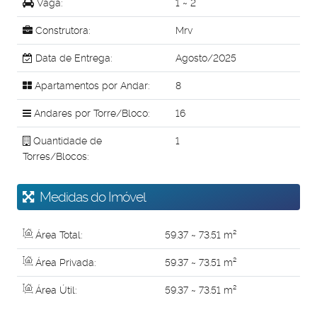
Vaga:
1 ~ 2
Construtora:
Mrv
Data de Entrega:
Agosto/2025
Apartamentos por Andar:
8
Andares por Torre/Bloco:
16
Quantidade de
1
Torres/Blocos:
Medidas do Imóvel
Área Total:
59
.37
~ 73
.51
m²
Área Privada:
59
.37
~ 73
.51
m²
Área Útil:
59
.37
~ 73
.51
m²