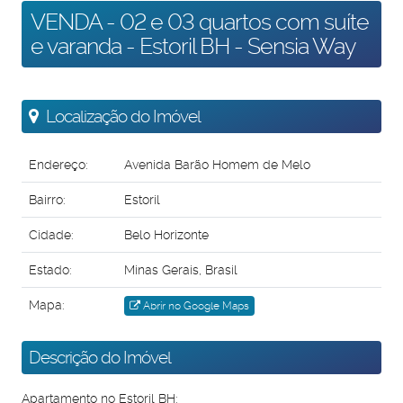
VENDA - 02 e 03 quartos com suíte
e varanda - Estoril BH - Sensia Way
Localização do Imóvel
Endereço:
Avenida Barão Homem de Melo
Bairro:
Estoril
Cidade:
Belo Horizonte
Estado:
Minas Gerais, Brasil
Mapa:
Abrir no Google Maps
Descrição do Imóvel
Apartamento no Estoril BH: