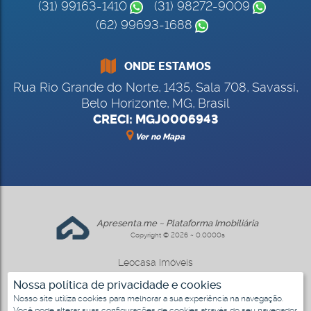
(31) 99163-1410
(31) 98272-9009
(62) 99693-1688
ONDE ESTAMOS
Rua Rio Grande do Norte
,
1435
,
Sala 708
,
Savassi
,
Belo Horizonte
,
MG
,
Brasil
CRECI: MGJ0006943
Ver no Mapa
Apresenta.me ~ Plataforma Imobiliária
Copyright © 2026 ~ 0.0000s
Leocasa Imóveis
www.leocasa.com.br
Nossa política de privacidade e cookies
Nosso site utiliza cookies para melhorar a sua experiência na navegação.
Você pode alterar suas configurações de cookies através do seu navegador.