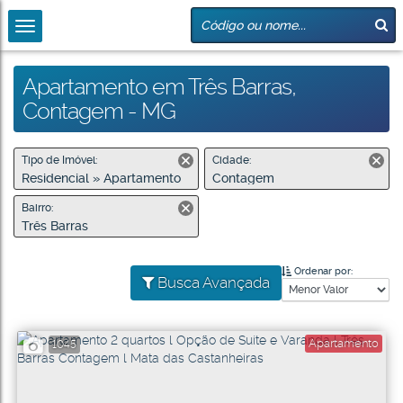
Apartamento em Três Barras,
Contagem - MG
Tipo de Imóvel:
Cidade:
Residencial » Apartamento
Contagem
Bairro:
Três Barras
Ordenar por:
Busca Avançada
Apartamento
1045