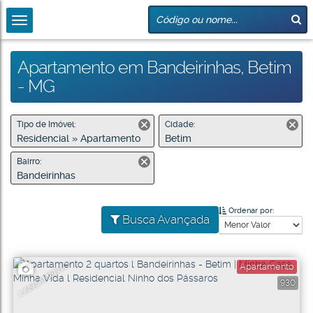
Apartamento em Bandeirinhas, Betim
- MG
Tipo de Imóvel:
Cidade:
Residencial » Apartamento
Betim
Bairro:
Bandeirinhas
Ordenar por:
Busca Avançada
LANÇAMENTO
Apartamento
930