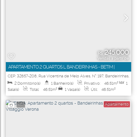
245.000
R$
Vendas a partir de
APARTAMENTO 2 QUARTOS L BANDEIRINHAS - BETIM |
MINHA CASA MINHA VIDA L RESIDENCIAL NINHO DOS
CEP: 32657-208
,
Rua Vicentina de Melo Alves
,
N°:
197
,
Bandeirinhas
,
Betim
,
Minas Gerais
,
Brasil
PÁSSAROS
2
Dormitório(s)
1
Banheiro(s)
Privativo:
46
.51
m²
1
Sala(s)
Total:
46
.51
m²
1
Vaga(s)
Útil:
46
.51
m²
Apartamento
467