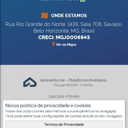
ONDE ESTAMOS
Rua Rio Grande do Norte
,
1435
,
Sala 708
,
Savassi
,
Belo Horizonte
,
MG
,
Brasil
CRECI: MGJ0006943
Ver no Mapa
Apresenta.me ~ Plataforma Imobiliária
Copyright © 2026 ~ 0.0000s
Leocasa Imóveis
www.leocasa.com.br
Nossa política de privacidade e cookies
Nosso site utiliza cookies para melhorar a sua experiência na navegação.
Você pode alterar suas configurações de cookies através do seu navegador.
Termos de Privacidade