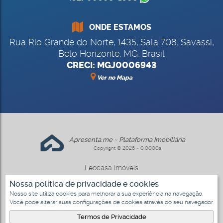
ONDE ESTAMOS
Rua Rio Grande do Norte
,
1435
,
Sala 708
,
Savassi
,
Belo Horizonte
,
MG
,
Brasil
CRECI: MGJ0006943
Ver no Mapa
Apresenta.me ~ Plataforma Imobiliária
Copyright © 2026 ~ 0.0000s
Leocasa Imóveis
www.leocasa.com.br
Nossa política de privacidade e cookies
Nosso site utiliza cookies para melhorar a sua experiência na navegação.
Você pode alterar suas configurações de cookies através do seu navegador.
Termos de Privacidade