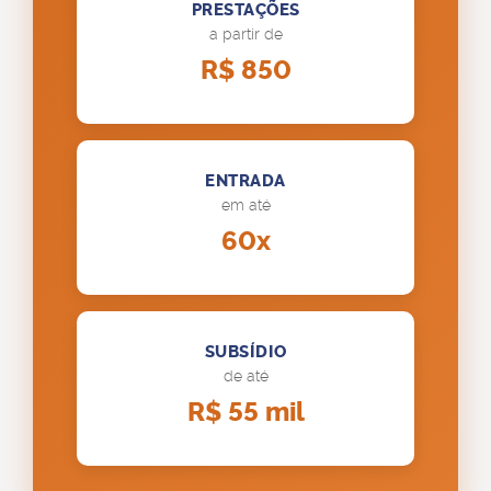
PRESTAÇÕES
a partir de
R$ 850
ENTRADA
em até
60x
SUBSÍDIO
de até
R$ 55 mil