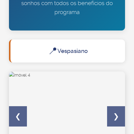
sonhos com todos os benefícios do
programa
📍
Vespasiano
❮
❯