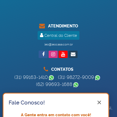
ATENDIMENTO
Central do Cliente
leo@leocasa.com.br
CONTATOS
(31) 99163-1410
(31) 98272-9009
(62) 99693-1688
ONDE ESTAMOS
✕
Fale Conosco!
Rua Rio Grande do Norte
,
1435
,
Sala 708
,
Savassi
,
Belo Horizonte
,
MG
,
Brasil
A Gente entra em contato com você!