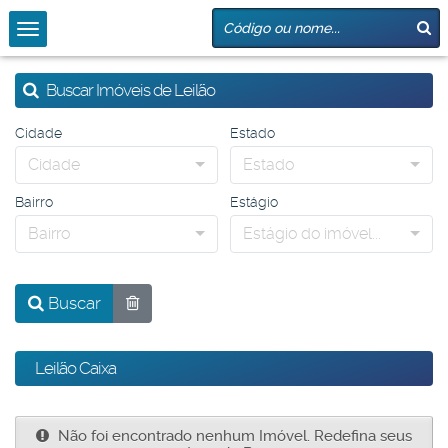
Buscar Imóveis de Leilão
Cidade
Estado
Cidade
Estado
Bairro
Estágio
Bairro
Estágio do imóvel...
Buscar
Leilão Caixa
Não foi encontrado nenhum Imóvel. Redefina seus