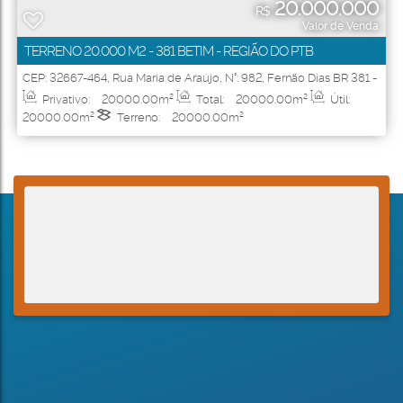
20.000.000
R$
Valor de Venda
TERRENO 20.000 M2 - 381 BETIM - REGIÃO DO PTB
CEP: 32667-464
,
Rua Maria de Araújo
,
N°:
982
,
Fernão Dias BR 381 -
KM 490 + 250M
,
Santa Cruz
,
Betim
,
Minas Gerais
,
Brasil
Privativo:
20000
.00
m²
Total:
20000
.00
m²
Útil:
20000
.00
m²
Terreno:
20000
.00
m²