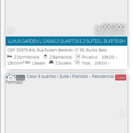
996.900
R$
Vendas a partir de
LUXUS GARDEN L CASAS 2 QUARTOS E 2 SUÍTES L BURITIS BH
CEP: 30575-841
,
Rua Rubem Berardo
,
N°:
85
,
Buritis
,
Belo
Horizonte
,
Minas Gerais
,
Brasil
2
Dormitório(s)
2
Banheiro(s)
Privativo:
108
.00
~
126
.00
m²
1
Sala(s)
2
Suíte(s)
Total:
108
.00
~
126
.00
m²
2
Vaga(s)
Útil:
108
.00
~ 126
.00
m²
Casa
505