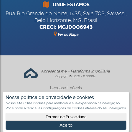
ONDE ESTAMOS
Rua Rio Grande do Norte
,
1435
,
Sala 708
,
Savassi
,
Belo Horizonte
,
MG
,
Brasil
CRECI: MGJ0006943
Ver no Mapa
Apresenta.me ~ Plataforma Imobiliária
Copyright © 2026 ~ 0.0000s
Leocasa Imóveis
www.leocasa.com.br
Nossa política de privacidade e cookies
Nosso site utiliza cookies para melhorar a sua experiência na navegação.
Você pode alterar suas configurações de cookies através do seu navegador.
Termos de Privacidade
Aceito