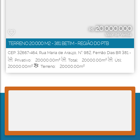
20.000.000
R$
Valor de Venda
TERRENO 20.000 M2 - 381 BETIM - REGIÃO DO PTB
CEP: 32667-464
,
Rua Maria de Araújo
,
N°:
982
,
Fernão Dias BR 381 -
KM 490 + 250M
,
Santa Cruz
,
Betim
,
Minas Gerais
,
Brasil
Privativo:
20000
.00
m²
Total:
20000
.00
m²
Útil:
20000
.00
m²
Terreno:
20000
.00
m²