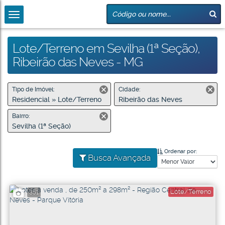
Lote/Terreno em Sevilha (1ª Seção),
Ribeirão das Neves - MG
Tipo de Imóvel:
Cidade:
Residencial » Lote/Terreno
Ribeirão das Neves
Bairro:
Sevilha (1ª Seção)
Ordenar por:
Busca Avançada
Lote/Terreno
351