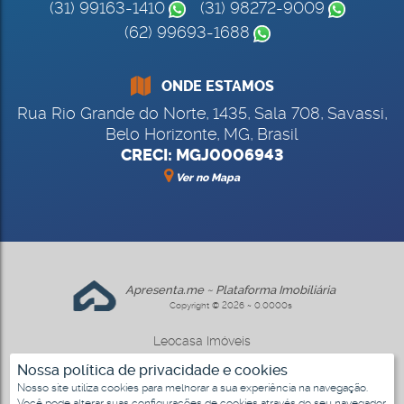
(31) 99163-1410
(31) 98272-9009
(62) 99693-1688
ONDE ESTAMOS
Rua Rio Grande do Norte
,
1435
,
Sala 708
,
Savassi
,
Belo Horizonte
,
MG
,
Brasil
CRECI: MGJ0006943
Ver no Mapa
Apresenta.me ~ Plataforma Imobiliária
Copyright © 2026 ~ 0.0000s
Leocasa Imóveis
www.leocasa.com.br
Nossa política de privacidade e cookies
Nosso site utiliza cookies para melhorar a sua experiência na navegação.
Você pode alterar suas configurações de cookies através do seu navegador.