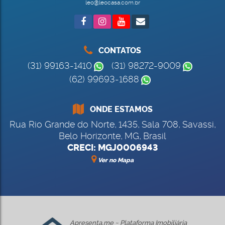
leo@leocasa.com.br
CONTATOS
(31) 99163-1410
(31) 98272-9009
(62) 99693-1688
ONDE ESTAMOS
Rua Rio Grande do Norte
,
1435
,
Sala 708
,
Savassi
,
Belo Horizonte
,
MG
,
Brasil
CRECI: MGJ0006943
Ver no Mapa
Apresenta.me ~ Plataforma Imobiliária