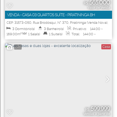
565.000
R$
Valor de Venda
VENDA - CASA 03 QUARTOS SUÍTE - PIRATININGA BH
CEP: 31573-050
,
Rua Brodósqui
,
N°:
370
,
Piratininga (Venda Nova)
,
Belo Horizonte
,
Minas Gerais
,
Brasil
3
Dormitório(s)
3
Banheiro(s)
Privativo:
144
.00
~
169
.00
m²
1
Sala(s)
1
Suíte(s)
Total:
144
.00
~
169
.00
m²
1
Vaga(s)
Útil:
144
.00
~ 169
.00
m²
Casa
248
599.999
R$
Vendas a partir de