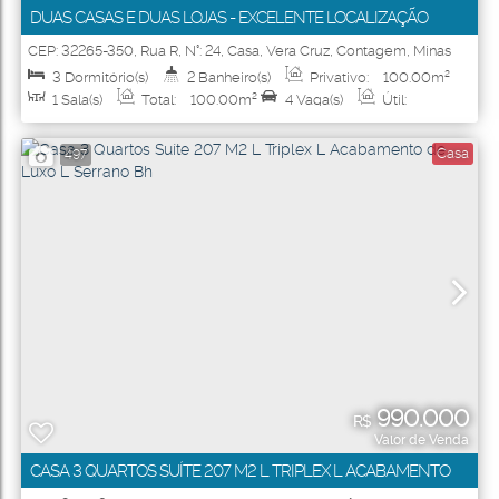
DUAS CASAS E DUAS LOJAS - EXCELENTE LOCALIZAÇÃO
CEP: 32265-350
,
Rua R
,
N°:
24
,
Casa
,
Vera Cruz
,
Contagem
,
Minas
Gerais
,
Brasil
3
Dormitório(s)
2
Banheiro(s)
Privativo:
100
.00
m²
1
Sala(s)
Total:
100
.00
m²
4
Vaga(s)
Útil:
100
.00
m²
Terreno:
360
.00
m²
Fundos:
30
.00
m
Frente:
12
.00
m
Casa
497
990.000
R$
Valor de Venda
CASA 3 QUARTOS SUÍTE 207 M2 L TRIPLEX L ACABAMENTO