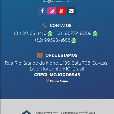
leo@leocasa.com.br
CONTATOS
(31) 99163-1410
(31) 98272-9009
(62) 99693-1688
ONDE ESTAMOS
Rua Rio Grande do Norte
,
1435
,
Sala 708
,
Savassi
,
Belo Horizonte
,
MG
,
Brasil
CRECI: MGJ0006943
Ver no Mapa
Apresenta.me ~ Plataforma Imobiliária