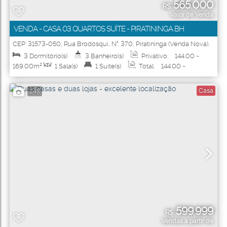
565.000
R$
Valor de Venda
VENDA - CASA 03 QUARTOS SUÍTE - PIRATININGA BH
CEP: 31573-050
,
Rua Brodósqui
,
N°:
370
,
Piratininga (Venda Nova)
,
Belo Horizonte
,
Minas Gerais
,
Brasil
3
Dormitório(s)
3
Banheiro(s)
Privativo:
144
.00
~
169
.00
m²
1
Sala(s)
1
Suíte(s)
Total:
144
.00
~
169
.00
m²
1
Vaga(s)
Útil:
144
.00
~ 169
.00
m²
Casa
248
599.999
R$
Vendas a partir de