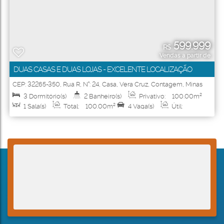
599.999
R$
Vendas a partir de
DUAS CASAS E DUAS LOJAS - EXCELENTE LOCALIZAÇÃO
CEP: 32265-350
,
Rua R
,
N°:
24
,
Casa
,
Vera Cruz
,
Contagem
,
Minas
Gerais
,
Brasil
3
Dormitório(s)
2
Banheiro(s)
Privativo:
100
.00
m²
1
Sala(s)
Total:
100
.00
m²
4
Vaga(s)
Útil:
100
.00
m²
Terreno:
360
.00
m²
Fundos:
30
.00
m
Frente:
12
.00
m