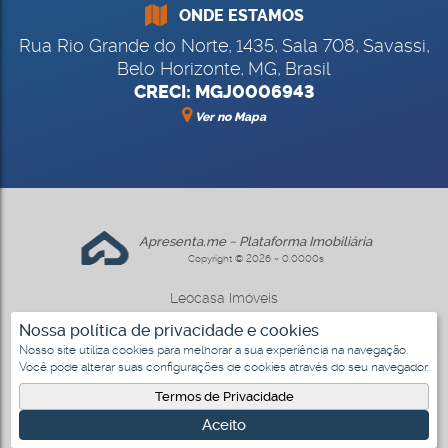
ONDE ESTAMOS
Rua Rio Grande do Norte
,
1435
,
Sala 708
,
Savassi
,
Belo Horizonte
,
MG
,
Brasil
CRECI: MGJ0006943
Ver no Mapa
Apresenta.me ~ Plataforma Imobiliária
Copyright © 2026 ~ 0.0000s
Leocasa Imóveis
www.leocasa.com.br
Nossa política de privacidade e cookies
Nosso site utiliza cookies para melhorar a sua experiência na navegação.
Você pode alterar suas configurações de cookies através do seu navegador.
Termos de Privacidade
Aceito