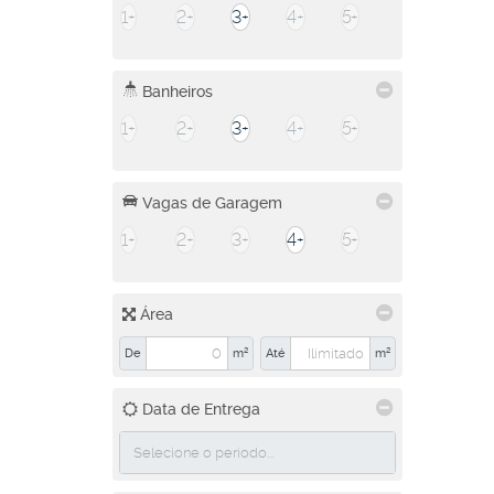
1+
2+
3+
4+
5+
Banheiros
1+
2+
3+
4+
5+
Vagas de Garagem
1+
2+
3+
4+
5+
Área
De
m²
Até
m²
Data de Entrega