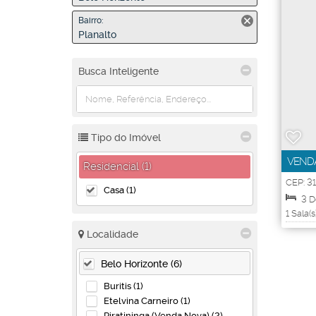
Bairro:
Planalto
Busca Inteligente
Tipo do Imóvel
VENDA
Residencial (1)
FORM
CEP: 3
Casa (1)
Horizo
3
D
1
Sala(s
Útil:
2
Localidade
Belo Horizonte (6)
Buritis (1)
Etelvina Carneiro (1)
Piratininga (Venda Nova) (2)