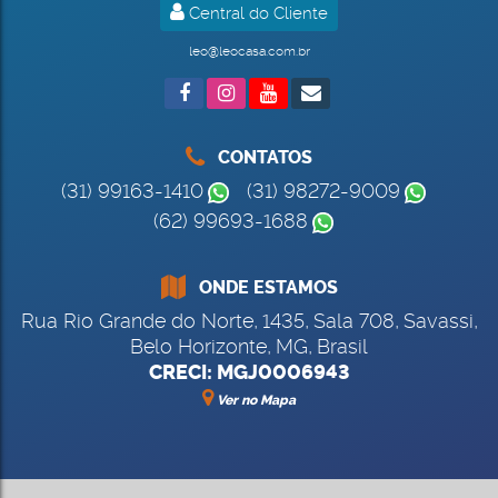
Central do Cliente
leo@leocasa.com.br
CONTATOS
(31) 99163-1410
(31) 98272-9009
(62) 99693-1688
ONDE ESTAMOS
Rua Rio Grande do Norte
,
1435
,
Sala 708
,
Savassi
,
Belo Horizonte
,
MG
,
Brasil
CRECI: MGJ0006943
Ver no Mapa