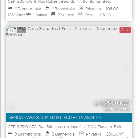
CEP: 30575-841
,
Rua Rubem Berardo
,
N°:
85
,
Buritis
,
Belo
Horizonte
,
Minas Gerais
,
Brasil
2
Dormitório(s)
2
Banheiro(s)
Privativo:
108
.00
~
126
.00
m²
1
Sala(s)
2
Suíte(s)
Total:
108
.00
~
126
.00
m²
2
Vaga(s)
Útil:
108
.00
~ 126
.00
m²
Casa
505
1.290.000
R$
Valor de Venda
VENDA: CASA 3 QUARTOS L SUÍTE L PLANALTO -
RESIDENCIAL FORMOSO
CEP: 31720-370
,
Rua São José do Jacuri
,
N°:
303
,
Planalto
,
Belo
Horizonte
,
Minas Gerais
,
Brasil
3
Dormitório(s)
3
Banheiro(s)
Privativo:
235
.50
m²