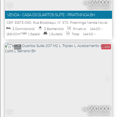
565.000
R$
Valor de Venda
VENDA - CASA 03 QUARTOS SUÍTE - PIRATININGA BH
CEP: 31573-050
,
Rua Brodósqui
,
N°:
370
,
Piratininga (Venda Nova)
,
Belo Horizonte
,
Minas Gerais
,
Brasil
3
Dormitório(s)
3
Banheiro(s)
Privativo:
144
.00
~
169
.00
m²
1
Sala(s)
1
Suíte(s)
Total:
144
.00
~
169
.00
m²
1
Vaga(s)
Útil:
144
.00
~ 169
.00
m²
Casa
497
990.000
R$
Valor de Venda