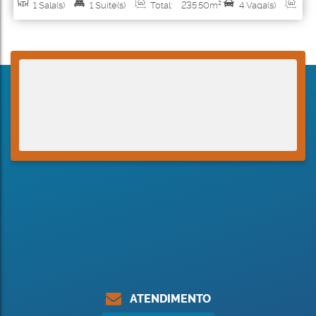
1
Sala(s)
1
Suíte(s)
Total:
235
.50
m²
4
Vaga(s)
Útil:
235
.50
m²
Terreno:
180
.00
m²
ATENDIMENTO