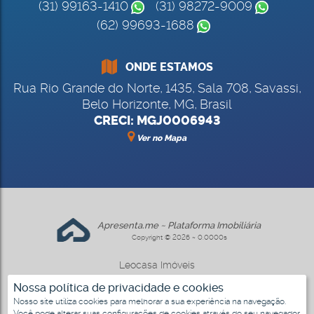
(31) 99163-1410
(31) 98272-9009
(62) 99693-1688
ONDE ESTAMOS
Rua Rio Grande do Norte
,
1435
,
Sala 708
,
Savassi
,
Belo Horizonte
,
MG
,
Brasil
CRECI: MGJ0006943
Ver no Mapa
Apresenta.me ~ Plataforma Imobiliária
Copyright © 2026 ~ 0.0000s
Leocasa Imóveis
www.leocasa.com.br
Nossa política de privacidade e cookies
Nosso site utiliza cookies para melhorar a sua experiência na navegação.
Você pode alterar suas configurações de cookies através do seu navegador.