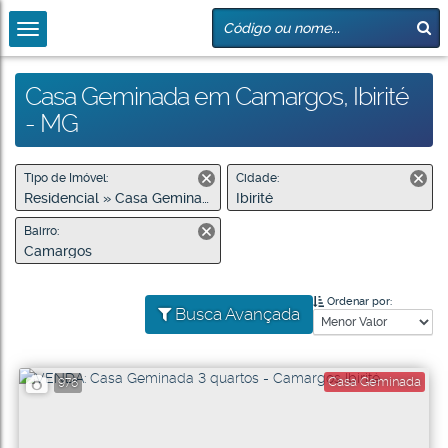
Casa Geminada em Camargos, Ibirité
- MG
Tipo de Imóvel:
Cidade:
Residencial » Casa Geminada
Ibirité
Bairro:
Camargos
Ordenar por:
Busca Avançada
Casa Geminada
976