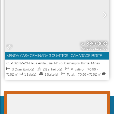
330.000
R$
Vendas a partir de
VENDA: CASA GEMINADA 3 QUARTOS - CAMARGOS IBIRITÉ
CEP: 32412-204
,
Rua Andaluzia
,
N°:
76
,
Camargos
,
Ibirité
,
Minas
Gerais
,
Brasil
3
Dormitório(s)
2
Banheiro(s)
Privativo:
70
.56
~
71
.82
m²
1
Sala(s)
1
Suíte(s)
Total:
70
.56
~ 71
.82
m²
1
Vaga(s)
Útil:
70
.56
~ 71
.82
m²