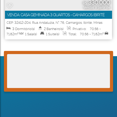
330.000
R$
Vendas a partir de
VENDA: CASA GEMINADA 3 QUARTOS - CAMARGOS IBIRITÉ
CEP: 32412-204
,
Rua Andaluzia
,
N°:
76
,
Camargos
,
Ibirité
,
Minas
Gerais
,
Brasil
3
Dormitório(s)
2
Banheiro(s)
Privativo:
70
.56
~
71
.82
m²
1
Sala(s)
1
Suíte(s)
Total:
70
.56
~ 71
.82
m²
1
Vaga(s)
Útil:
70
.56
~ 71
.82
m²