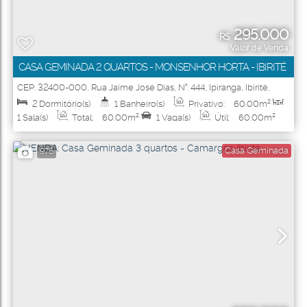
295.000
R$
Valor de Venda
CASA GEMINADA 2 QUARTOS - MONSENHOR HORTA - IBIRITÉ
CEP: 32400-000
,
Rua Jaime José Dias
,
N°:
444
,
Ipiranga
,
Ibirité
,
Minas Gerais
,
Brasil
2
Dormitório(s)
1
Banheiro(s)
Privativo:
60
.00
m²
1
Sala(s)
Total:
60
.00
m²
1
Vaga(s)
Útil:
60
.00
m²
Casa Geminada
976