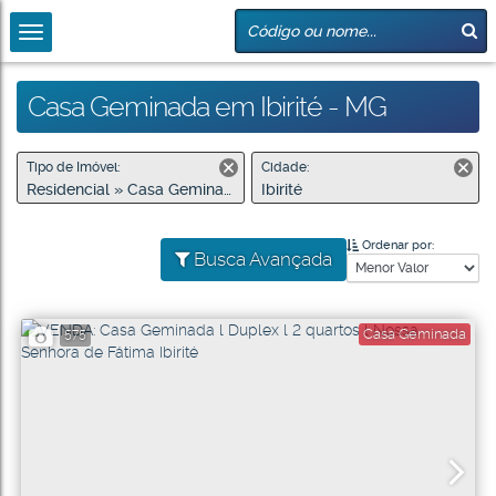
Casa Geminada em Ibirité - MG
Tipo de Imóvel:
Cidade:
Residencial » Casa Geminada
Ibirité
Ordenar por:
Busca Avançada
Casa Geminada
575