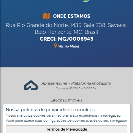
ONDE ESTAMOS
Rua Rio Grande do Norte
,
1435
,
Sala 708
,
Savassi
,
Belo Horizonte
,
MG
,
Brasil
CRECI: MGJ0006943
Ver no Mapa
Apresenta.me ~ Plataforma Imobiliária
Copyright © 2026 ~ 0.0000s
Leocasa Imóveis
www.leocasa.com.br
Nossa política de privacidade e cookies
Nosso site utiliza cookies para melhorar a sua experiência na navegação.
Você pode alterar suas configurações de cookies através do seu navegador.
Termos de Privacidade