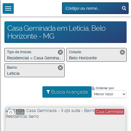
Casa Geminada em Letícia, Belo
Horizonte - MG
Tipo de Imóvel:
Cidade:
Residencial » Casa Geminada
Belo Horizonte
Bairro:
Letícia
Ordenar por:
Busca Avançada
Casa Geminada
504