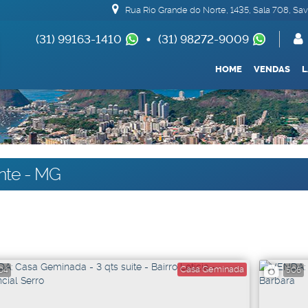
Rua Rio Grande do Norte
,
1435
,
Sala 708
,
Sav
(31) 99163-1410
(31) 98272-9009
(62) 99693-1688
HOME
VENDAS
Apartamentos 04 Dorm. ou +
Armazém / Galpão / 
De R$500.000
nte - MG
Casa Geminada
04
506