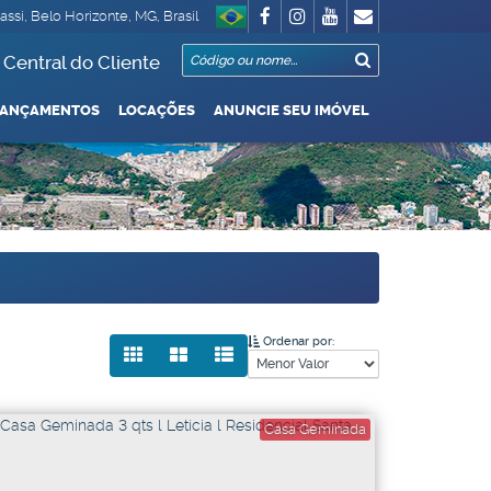
assi
,
Belo Horizonte
,
MG
,
Brasil
Central do Cliente
LANÇAMENTOS
LOCAÇÕES
ANUNCIE SEU IMÓVEL
Garagem
 Até R$1.000.000
De R$500.000 Até R$1.000.000
Ordenar por:
Casa Geminada