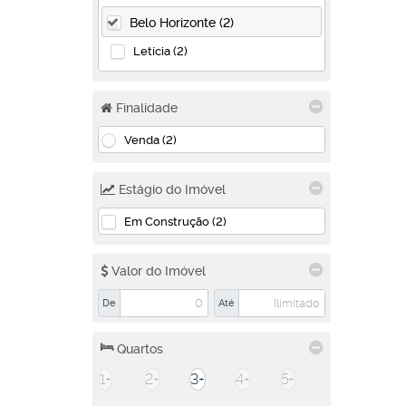
Belo Horizonte (2)
Letícia (2)
Finalidade
Venda (2)
Estágio do Imóvel
Em Construção (2)
Valor do Imóvel
De
Até
Quartos
1+
2+
3+
4+
5+