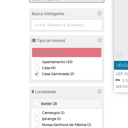
Busca Inteligente
Tipo do Imóvel
Residencial (27)
Apartamento (19)
VENDA
Casa (6)
RESID
Casa Geminada (2)
CEP: 3
Belo H
3
D
168
.00
Localidade
1
Va
Ibirité (3)
Camargos (1)
Ipiranga (1)
Nossa Senhora de Fátima (1)