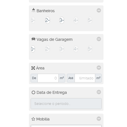
Banheiros
1+
2+
3+
4+
5+
Vagas de Garagem
1+
2+
3+
4+
5+
Área
De
m²
Até
m²
Data de Entrega
Mobilia