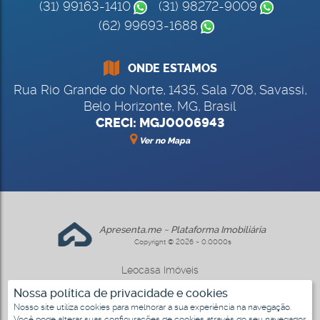
(31) 99163-1410
(31) 98272-9009
(62) 99693-1688
ONDE ESTAMOS
Rua Rio Grande do Norte
,
1435
,
Sala 708
,
Savassi
,
Belo Horizonte
,
MG
,
Brasil
CRECI: MGJ0006943
Ver no Mapa
Apresenta.me ~ Plataforma Imobiliária
Copyright © 2026 ~ 0.0000s
Leocasa Imóveis
www.leocasa.com.br
Nossa política de privacidade e cookies
Nosso site utiliza cookies para melhorar a sua experiência na navegação.
Você pode alterar suas configurações de cookies através do seu navegador.