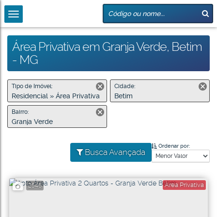
Área Privativa em Granja Verde, Betim
- MG
Tipo de Imóvel:
Cidade:
Residencial » Área Privativa
Betim
Bairro:
Granja Verde
Ordenar por:
Busca Avançada
Área Privativa
2546