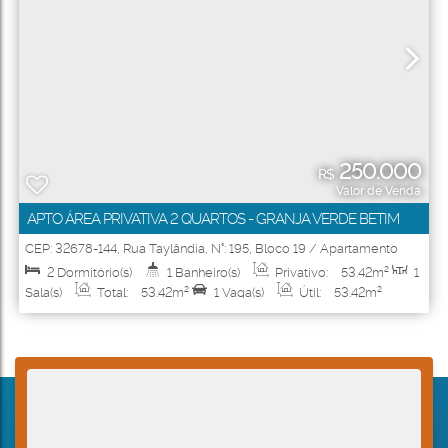
250.000
R$
Valor de Venda
APTO ÁREA PRIVATIVA 2 QUARTOS - GRANJA VERDE BETIM
CEP: 32678-144
,
Rua Taylândia
,
N°:
195
,
Bloco 19 / Apartamento
103
,
Granja Verde
,
Betim
,
Minas Gerais
,
Brasil
2
Dormitório(s)
1
Banheiro(s)
Privativo:
53
.42
m²
1
Sala(s)
Total:
53
.42
m²
1
Vaga(s)
Útil:
53
.42
m²