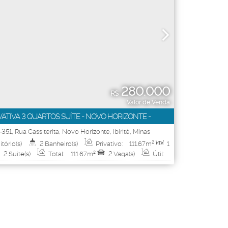
280.000
R$
Valor de Venda
VATIVA 3 QUARTOS SUÍTE - NOVO HORIZONTE -
-351
,
Rua Cassiterita
,
Novo Horizonte
,
Ibirité
,
Minas
il
tório(s)
2
Banheiro(s)
Privativo:
111
.67
m²
1
2
Suíte(s)
Total:
111
.67
m²
2
Vaga(s)
Útil:
Terreno:
360
.00
m²