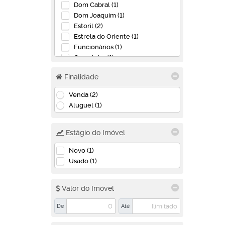
Dom Cabral (1)
Dom Joaquim (1)
Estoril (2)
Estrela do Oriente (1)
Funcionários (1)
Gameleira (1)
Guarani (1)
Finalidade
Ipiranga (1)
Pampulha (1)
Venda (2)
Santa Branca (3)
Aluguel (1)
Santa Terezinha (1)
São Gabriel (1)
São Luiz (1)
Estágio do Imóvel
Betim (7)
Novo (1)
Usado (1)
Bandeirinhas (2)
Monte Verde (3)
Parque das Cachoeiras (2)
Valor do Imóvel
Contagem (3)
De
Até
Cabral (1)