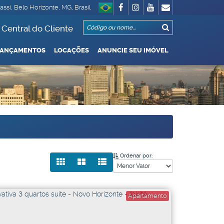
assi
,
Belo Horizonte
,
MG
,
Brasil
Central do Cliente
LANÇAMENTOS
LOCAÇÕES
ANUNCIE SEU IMÓVEL
Garagem
 Até R$1.000.000
De R$500.000 Até R$1.000.000
Ordenar por:
Apartamento