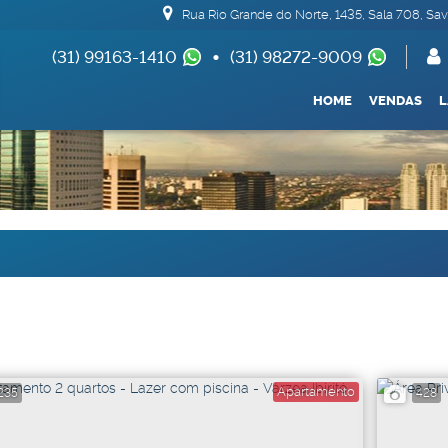
Rua Rio Grande do Norte
,
1435
,
Sala 708
,
Sav
(31) 99163-1410
(31) 98272-9009
(62) 99693-1688
HOME
VENDAS
Apartamentos 04 Dorm. ou +
Armazém / Galpão / 
De R$500.000
Apartamento
235
428