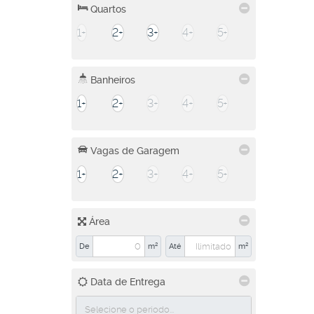
Parque Xangri-Lá (1)
Quartos
Três Barras (1)
1+
2+
3+
4+
5+
Ibirité (2)
Novo Horizonte (1)
Banheiros
Várzea (1)
1+
2+
3+
4+
5+
Vespasiano (2)
Jequitibá (2)
Vagas de Garagem
Sabará (1)
1+
2+
3+
4+
5+
Borba Gato (1)
Santa Luzia (1)
Área
São Cosme de Cima (São Benedito) (1)
De
m²
Até
m²
Data de Entrega