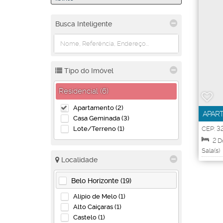
Busca Inteligente
Tipo do Imóvel
Residencial (6)
Apartamento (2)
APART
Casa Geminada (3)
IBIRIT
Lote/Terreno (1)
CEP: 3
Aparta
2
D
Sala(s)
Localidade
Belo Horizonte (19)
Alípio de Melo (1)
Alto Caiçaras (1)
Castelo (1)