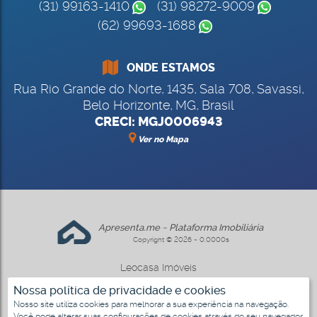
(31) 99163-1410
(31) 98272-9009
(62) 99693-1688
ONDE ESTAMOS
Rua Rio Grande do Norte
,
1435
,
Sala 708
,
Savassi
,
Belo Horizonte
,
MG
,
Brasil
CRECI: MGJ0006943
Ver no Mapa
Apresenta.me ~ Plataforma Imobiliária
Copyright © 2026 ~ 0.0000s
Leocasa Imóveis
www.leocasa.com.br
Nossa política de privacidade e cookies
Nosso site utiliza cookies para melhorar a sua experiência na navegação.
Você pode alterar suas configurações de cookies através do seu navegador.