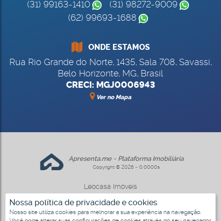
(31) 99163-1410
(31) 98272-9009
(62) 99693-1688
ONDE ESTAMOS
Rua Rio Grande do Norte
,
1435
,
Sala 708
,
Savassi
,
Belo Horizonte
,
MG
,
Brasil
CRECI: MGJ0006943
Ver no Mapa
Apresenta.me ~ Plataforma Imobiliária
Copyright © 2026 ~ 0.0000s
Leocasa Imóveis
www.leocasa.com.br
Nossa política de privacidade e cookies
Nosso site utiliza cookies para melhorar a sua experiência na navegação.
Você pode alterar suas configurações de cookies através do seu navegador.