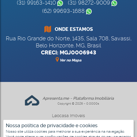
(31) 99163-1410
(31) 98272-9009
(62) 99693-1688
ONDE ESTAMOS
Rua Rio Grande do Norte
,
1435
,
Sala 708
,
Savassi
,
Belo Horizonte
,
MG
,
Brasil
CRECI: MGJ0006943
Ver no Mapa
Apresenta.me ~ Plataforma Imobiliária
Copyright © 2026 ~ 0.0000s
Leocasa Imóveis
www.leocasa.com.br
Nossa política de privacidade e cookies
Nosso site utiliza cookies para melhorar a sua experiência na navegação.
Você pode alterar suas configurações de cookies através do seu navegador.