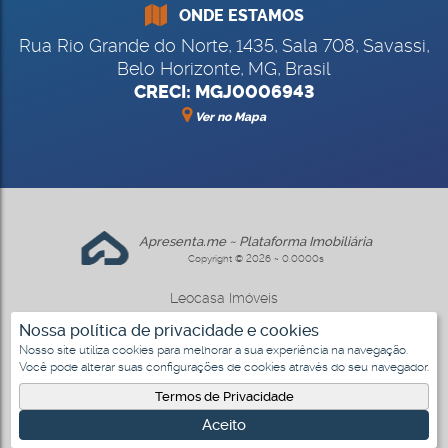
ONDE ESTAMOS
Rua Rio Grande do Norte
,
1435
,
Sala 708
,
Savassi
,
Belo Horizonte
,
MG
,
Brasil
CRECI: MGJ0006943
Ver no Mapa
Apresenta.me ~ Plataforma Imobiliária
Copyright © 2026 ~ 0.0000s
Leocasa Imóveis
www.leocasa.com.br
Nossa política de privacidade e cookies
Nosso site utiliza cookies para melhorar a sua experiência na navegação.
Você pode alterar suas configurações de cookies através do seu navegador.
Termos de Privacidade
Aceito