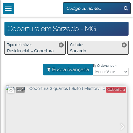
Cobertura em Sarzedo - MG
Tipo de Imóvel:
Cidade:
Residencial » Cobertura
Sarzedo
Ordenar por:
Busca Avançada
Cobertura
449